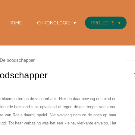
HOME
CHRONOLOGIE
PROJECTS
De boodschapper
odschapper
e bloempotten op de vensterbank. Hier en daar bewoog een blad en
kleurde halsband stak opvallend af tegen de gestreepte vacht van
sse van Rosie daarbij opviel. Nieuwsgierig nam ze de poes op haar
gd. Tot haar verbazing was het een kleine, vierkante envelop. Het