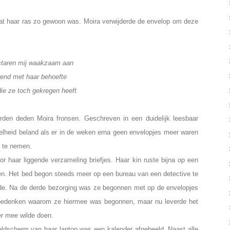
at haar ras zo gewoon was. Moira verwijderde de envelop om deze
staren mij waakzaam aan
rend met haar behoefte
die ze toch gekregen heeft
rden deden Moira fronsen. Geschreven in een duidelijk leesbaar
etelheid beland als er in de weken erna geen envelopjes meer waren
s te nemen.
r haar liggende verzameling briefjes. Haar kin ruste bijna op een
n. Het bed begon steeds meer op een bureau van een detective te
telde. Na de derde bezorging was ze begonnen met op de envelopjes
 bedenken waarom ze hiermee was begonnen, maar nu leverde het
ier mee wilde doen.
dscherm van haar laptop was een kalender afgebeeld. Naast alle