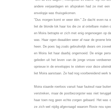
andere verjaardagen en afspraken had ze met een
envelopje was thuisgekomen.
"Dus morgen komt er weer één." Ze dacht even na o
liet de blonde lok haar los die ze al ontelbare male
en Moira betrapte er zich met enig ongenoegen op da
was. Haar ogen dwaalden weer af naar de groene brie
heen. De poes lag zoals gebruikelijk dwars om zoveel
en Moira liet haar daarbij ongemoeid. De enige per
geleden uit het leven van de jonge vrouw verdwenen
opnieuw in de envelopjes te steken voor deze uiteind
liet Moira aanstaan. Ze had nog voorbereidend werk t
Moira staarde roerloos vanuit haar fauteuil naar buit
verstreken, maar de postbezorgster was niet terugge
haar toen nog geen echte zorgen gebaard. Het was 
ze zich wel nijdig afgevraagd waarom Rosie nou spe