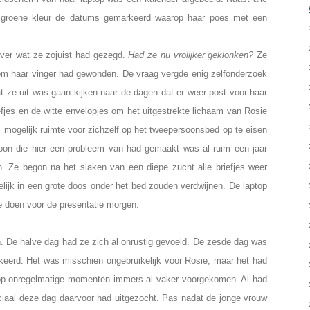
 groene kleur de datums gemarkeerd waarop haar poes met een
ver wat ze zojuist had gezegd.
Had ze nu vrolijker geklonken?
Ze
n om haar vinger had gewonden. De vraag vergde enig zelfonderzoek
t ze uit was gaan kijken naar de dagen dat er weer post voor haar
fjes en de witte envelopjes om het uitgestrekte lichaam van Rosie
 mogelijk ruimte voor zichzelf op het tweepersoonsbed op te eisen
soon die hier een probleem van had gemaakt was al ruim een jaar
. Ze begon na het slaken van een diepe zucht alle briefjes weer
elijk in een grote doos onder het bed zouden verdwijnen. De laptop
e doen voor de presentatie morgen.
en. De halve dag had ze zich al onrustig gevoeld. De zesde dag was
keerd. Het was misschien ongebruikelijk voor Rosie, maar het had
op onregelmatige momenten immers al vaker voorgekomen. Al had
ciaal deze dag daarvoor had uitgezocht. Pas nadat de jonge vrouw