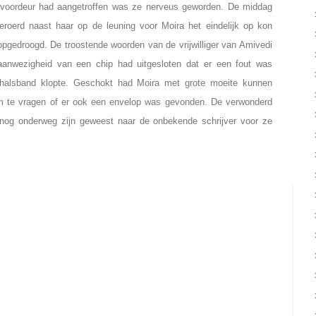
voordeur had aangetroffen was ze nerveus geworden. De middag
eroerd naast haar op de leuning voor Moira het eindelijk op kon
pgedroogd. De troostende woorden van de vrijwilliger van Amivedi
 aanwezigheid van een chip had uitgesloten dat er een fout was
e halsband klopte. Geschokt had Moira met grote moeite kunnen
m te vragen of er ook een envelop was gevonden. De verwonderd
t nog onderweg zijn geweest naar de onbekende schrijver voor ze