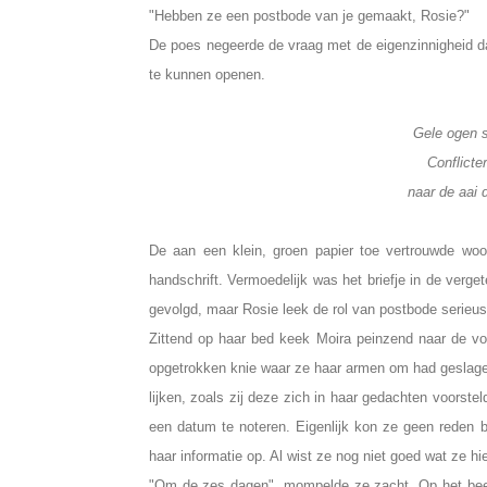
"Hebben ze een postbode van je gemaakt, Rosie?"
De poes negeerde de vraag met de eigenzinnigheid d
te kunnen openen.
Gele ogen 
Conflicte
naar de aai 
De aan een klein, groen papier toe vertrouwde woo
handschrift. Vermoedelijk was het briefje in de verg
gevolgd, maar Rosie leek de rol van postbode serieu
Zittend op haar bed keek Moira peinzend naar de voo
opgetrokken knie waar ze haar armen om had geslage
lijken, zoals zij deze zich in haar gedachten voors
een datum te noteren. Eigenlijk kon ze geen reden
haar informatie op. Al wist ze nog niet goed wat ze h
"Om de zes dagen", mompelde ze zacht. Op het beel