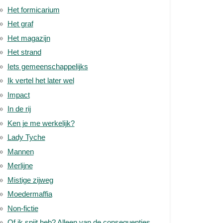
Het formicarium
Het graf
Het magazijn
Het strand
Iets gemeenschappelijks
Ik vertel het later wel
Impact
In de rij
Ken je me werkelijk?
Lady Tyche
Mannen
Merlijne
Mistige zijweg
Moedermaffia
Non-fictie
Of ik spijt heb? Alleen van de consequenties