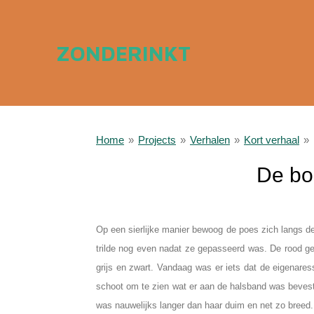
Ga
direct
ZONDERINKT
naar
de
hoofdinhoud
Home
»
Projects
»
Verhalen
»
Kort verhaal
»
De bo
a
Op een sierlijke manier bewoog de poes zich langs d
trilde nog even nadat ze gepasseerd was. De rood ge
grijs en zwart. Vandaag was er iets dat de eigenare
schoot om te zien wat er aan de halsband was bevesti
was nauwelijks langer dan haar duim en net zo breed.