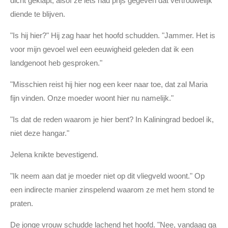
dicht geklapt, alsof ze iets had prijs gegeven dat vertrouwelijk
diende te blijven.
"Is hij hier?" Hij zag haar het hoofd schudden. "Jammer. Het is
voor mijn gevoel wel een eeuwigheid geleden dat ik een
landgenoot heb gesproken."
"Misschien reist hij hier nog een keer naar toe, dat zal Maria
fijn vinden. Onze moeder woont hier nu namelijk."
"Is dat de reden waarom je hier bent? In Kaliningrad bedoel ik,
niet deze hangar."
Jelena knikte bevestigend.
"Ik neem aan dat je moeder niet op dit vliegveld woont." Op
een indirecte manier zinspelend waarom ze met hem stond te
praten.
De jonge vrouw schudde lachend het hoofd. "Nee, vandaag ga