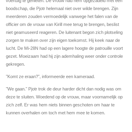
voertuig te genieten. De vrouw had hem opgezadeld met een
boodschap, die Pjotr helemaal niet over wilde brengen. Zijn
meerderen zouden vermoedelijk vanwege het falen van de
officier om de vrouw van Kirill mee terug te brengen, beslist
niet geamuseerd reageren. De luitenant begon zich plotseling
zorgen te maken over zijn eigen toekomst. Hij keek naar de
lucht. De Mi-28N had op een lagere hoogte de patrouille voort
gezet. Moeizaam had hij zijn ademhaling weer onder controle
gekregen.
"Komt ze eraan?", informeerde een kameraad.
"We gaan." Pjotr trok de deur harder dicht dan nodig was om
deze te sluiten. Woedend op de vrouw, maar voornamelijk op
zich zelf. Er was hem niets binnen geschoten om haar te
kunnen overhalen om toch met hem mee te komen.