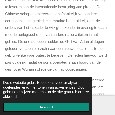
te leveren aan de internationale bestrijding van piraten. De
Chinese schepen opereerden onafhankelijk van andere
eenheden in het gebied. Het maakte het makkelijk om de
orders van het eskader te wijzigen, zonder in overleg te gaan
met de oorlogsschepen van andere nationaliteiten in het
gebied. De drie schepen hadden de Golf van Aden al dagen
geleden verlaten om zich naar een nieuwe locatie, buiten de
gebruikelijke vaarroutes, te begeven. De reden hiervoor werd
pas duidelijk, nadat de sonaroperateurs aan boord van de
destroyer Wuhan schroefgeluid had opgevangen.
Een onderzeeër kwam aan de oppervlakte en identificeerde
Deze website gebruikt cookies voor analyse-
zich aan de toesnellende destroyers Haikou en Wuhan, om
doeleinden en/of het tonen van advertenties. Door
gebruik te blijven maken van de site gaat u hiermee
vervolgens naar het bevoorradingsschip van de Qiandaohu-
akkoord.
klasse geëscorteerd te worden. De Weishanhu was
Akkoord
oorspronkelijk ontworpen om oppervlakteschepen te
bevoorraden, maar de kapitein ervan begreep meteen wat er