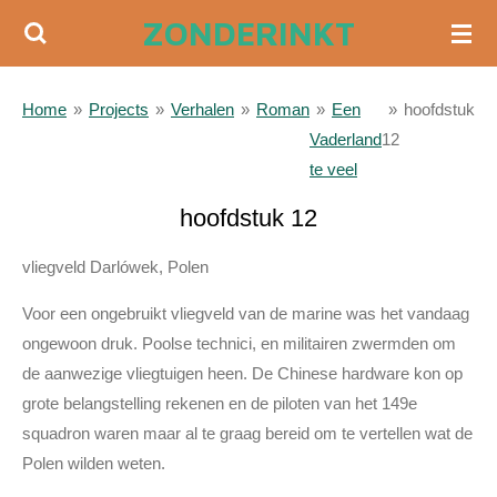
ZONDERINKT
Ga
direct
naar
Home
»
Projects
»
Verhalen
»
Roman
»
Een
»
hoofdstuk
de
Vaderland
12
hoofdinhoud
te veel
hoofdstuk 12
vliegveld Darlówek, Polen
Voor een ongebruikt vliegveld van de marine was het vandaag
ongewoon druk. Poolse technici, en militairen zwermden om
de aanwezige vliegtuigen heen. De Chinese hardware kon op
grote belangstelling rekenen en de piloten van het 149e
squadron waren maar al te graag bereid om te vertellen wat de
Polen wilden weten.