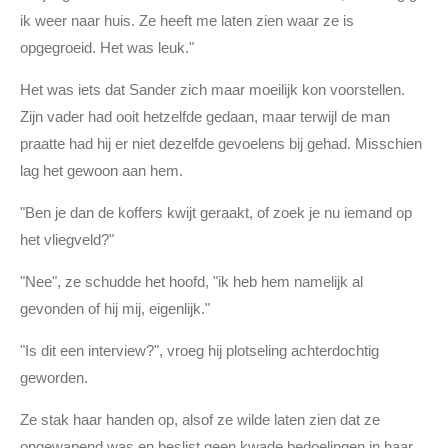
ik weer naar huis. Ze heeft me laten zien waar ze is
opgegroeid. Het was leuk."
Het was iets dat Sander zich maar moeilijk kon voorstellen.
Zijn vader had ooit hetzelfde gedaan, maar terwijl de man
praatte had hij er niet dezelfde gevoelens bij gehad. Misschien
lag het gewoon aan hem.
"Ben je dan de koffers kwijt geraakt, of zoek je nu iemand op
het vliegveld?"
"Nee", ze schudde het hoofd, "ik heb hem namelijk al
gevonden of hij mij, eigenlijk."
"Is dit een interview?", vroeg hij plotseling achterdochtig
geworden.
Ze stak haar handen op, alsof ze wilde laten zien dat ze
ongewapend was en beslist geen kwade bedoelingen in haar