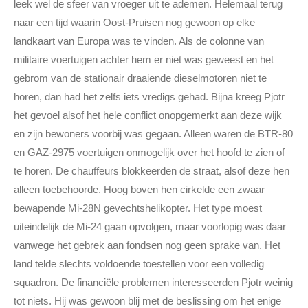
leek wel de sfeer van vroeger uit te ademen. Helemaal terug
naar een tijd waarin Oost-Pruisen nog gewoon op elke
landkaart van Europa was te vinden. Als de colonne van
militaire voertuigen achter hem er niet was geweest en het
gebrom van de stationair draaiende dieselmotoren niet te
horen, dan had het zelfs iets vredigs gehad. Bijna kreeg Pjotr
het gevoel alsof het hele conflict onopgemerkt aan deze wijk
en zijn bewoners voorbij was gegaan. Alleen waren de BTR-80
en GAZ-2975 voertuigen onmogelijk over het hoofd te zien of
te horen. De chauffeurs blokkeerden de straat, alsof deze hen
alleen toebehoorde. Hoog boven hen cirkelde een zwaar
bewapende Mi-28N gevechtshelikopter. Het type moest
uiteindelijk de Mi-24 gaan opvolgen, maar voorlopig was daar
vanwege het gebrek aan fondsen nog geen sprake van. Het
land telde slechts voldoende toestellen voor een volledig
squadron. De financiële problemen interesseerden Pjotr weinig
tot niets. Hij was gewoon blij met de beslissing om het enige