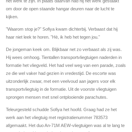
het werk te zijn. In plaats daarvan had hij het werk gestaakt
om door de open staande hangar deuren naar de lucht te
kijken.
"Waarom stop je?" Sofiya kwam dichterbij. Verbaast dat hij
haar niet leek te horen. "Hè, ik heb het tegen jou."
De jongeman keek om. Blijkbaar net zo verbaast als zij was.
Hij wees omhoog. Tientallen transportvliegtuigen naderden in
formatie het vliegveld. Het had veel weg van een parade, zoals
ze die wel vaker had gezien in vredestijd. De escorte was
uitzonderlijk zwaar, met een veelvoud aan jagers voor elk
transportvliegtuig in de formatie. Uit de voorste vliegtuigen
sprongen mensen met snel ontplooiende parachutes.
Teleurgesteld schudde Sofiya het hoofd. Graag had ze het
werk aan het vliegtuig met registratienummer 783573
afgemaakt. Het duo An-71M AEW-vliegtuigen was al te lang te