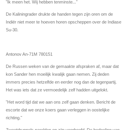
"Ik meen het. Wij hebben tenminste..."
De Kaliningrader drukte de handen tegen zijn oren om de
Indiër niet meer te hoeven horen opscheppen over de Indiase
Su-30.
Antonov An-71M 780151
De Russen weken van de gemaakte afspraken af, maar dat
kon Sander hen moeilijk kwalijk gaan nemen. Zij deden
immers precies hetzelfde en eerder nog dan de tegenpartij.
Het was iets dat ze vermoedelijk zelf hadden uitgelokt.
"Het word tijd dat we aan ons zelf gaan denken. Bericht de
escorte dat we onze koers gaan verleggen in oostelijke
richting."
Zweetdruppels parelden op zijn voorhoofd. De bedoeling van