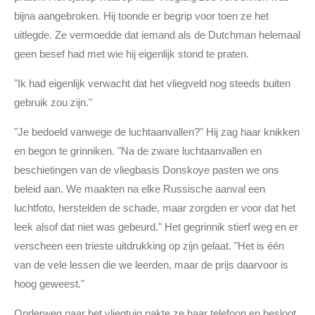
bijna aangebroken. Hij toonde er begrip voor toen ze het
uitlegde. Ze vermoedde dat iemand als de Dutchman helemaal
geen besef had met wie hij eigenlijk stond te praten.
"Ik had eigenlijk verwacht dat het vliegveld nog steeds buiten
gebruik zou zijn."
"Je bedoeld vanwege de luchtaanvallen?" Hij zag haar knikken
en begon te grinniken. "Na de zware luchtaanvallen en
beschietingen van de vliegbasis Donskoye pasten we ons
beleid aan. We maakten na elke Russische aanval een
luchtfoto, herstelden de schade, maar zorgden er voor dat het
leek alsof dat niet was gebeurd." Het gegrinnik stierf weg en er
verscheen een trieste uitdrukking op zijn gelaat. "Het is één
van de vele lessen die we leerden, maar de prijs daarvoor is
hoog geweest."
Onderweg naar het vliegtuig pakte ze haar telefoon en besloot