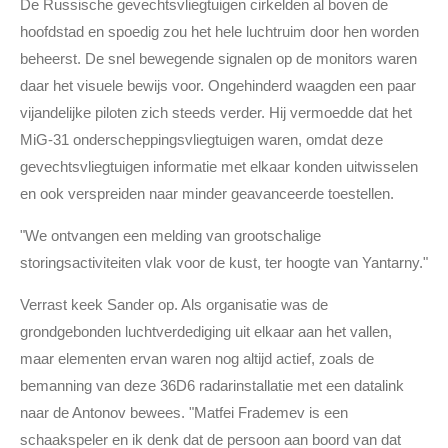
De Russische gevechtsvliegtuigen cirkelden al boven de
hoofdstad en spoedig zou het hele luchtruim door hen worden
beheerst. De snel bewegende signalen op de monitors waren
daar het visuele bewijs voor. Ongehinderd waagden een paar
vijandelijke piloten zich steeds verder. Hij vermoedde dat het
MiG-31 onderscheppingsvliegtuigen waren, omdat deze
gevechtsvliegtuigen informatie met elkaar konden uitwisselen
en ook verspreiden naar minder geavanceerde toestellen.
"We ontvangen een melding van grootschalige
storingsactiviteiten vlak voor de kust, ter hoogte van Yantarny."
Verrast keek Sander op. Als organisatie was de
grondgebonden luchtverdediging uit elkaar aan het vallen,
maar elementen ervan waren nog altijd actief, zoals de
bemanning van deze 36D6 radarinstallatie met een datalink
naar de Antonov bewees. "Matfei Frademev is een
schaakspeler en ik denk dat de persoon aan boord van dat