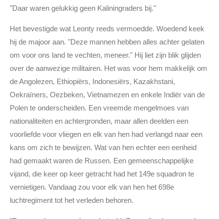
"Daar waren gelukkig geen Kaliningraders bij."
Het bevestigde wat Leonty reeds vermoedde. Woedend keek
hij de majoor aan. "Deze mannen hebben alles achter gelaten
om voor ons land te vechten, meneer." Hij liet zijn blik glijden
over de aanwezige militairen. Het was voor hem makkelijk om
de Angolezen, Ethiopiërs, Indonesiërs, Kazakhstani,
Oekraïners, Oezbeken, Vietnamezen en enkele Indiër van de
Polen te onderscheiden. Een vreemde mengelmoes van
nationaliteiten en achtergronden, maar allen deelden een
voorliefde voor vliegen en elk van hen had verlangd naar een
kans om zich te bewijzen. Wat van hen echter een eenheid
had gemaakt waren de Russen. Een gemeenschappelijke
vijand, die keer op keer getracht had het 149e squadron te
vernietigen. Vandaag zou voor elk van hen het 698e
luchtregiment tot het verleden behoren.