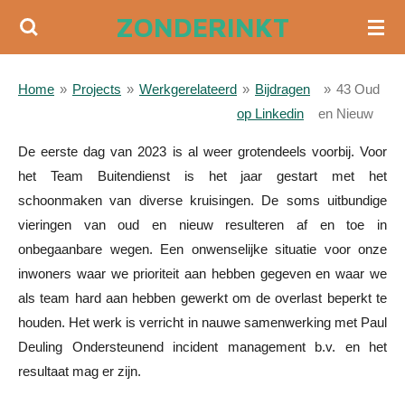
ZONDERINKT
Ga
direct
naar
Home
»
Projects
»
Werkgerelateerd
»
Bijdragen
»
43 Oud
de
op Linkedin
en Nieuw
hoofdinhoud
De
eerste dag van 2023 is al weer grotendeels voorbij. Voor
het Team Buitendienst is het jaar gestart met het
schoonmaken van diverse kruisingen. De soms uitbundige
vieringen van oud en nieuw resulteren af en toe in
onbegaanbare wegen. Een onwenselijke situatie voor onze
inwoners waar we prioriteit aan hebben gegeven en waar we
als team hard aan hebben gewerkt om de overlast beperkt te
houden. Het werk is verricht in nauwe samenwerking met Paul
Deuling Ondersteunend incident management b.v. en het
resultaat mag er zijn.