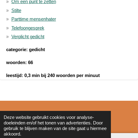
Om een punt te zetten
Stilte
Parttime mensenhater
Telefoongesprek
Verplicht gedicht
categorie: gedicht
woorden: 66
leestijd: 0,3 min bij 240 woorden per minuut
© 2011 - 2026 Zonderinkt.eu
Deze website gebruikt cookies voor analyse-
doeleinden en/of het tonen van advertenties. Door
gebruik te blijven maken van de site gaat u hiermee
akkoord.