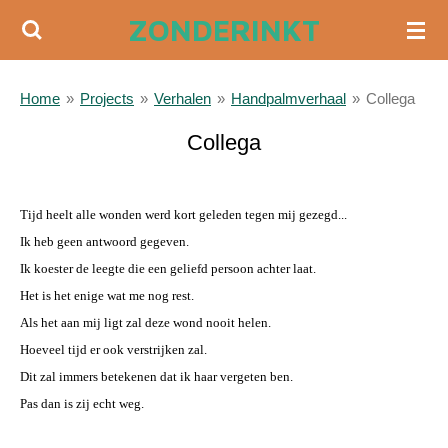
ZONDERINKT
Ga
direct
naar
Home
»
Projects
»
Verhalen
»
Handpalmverhaal
»
Collega
de
hoofdinhoud
Collega
a
Tijd heelt alle wonden werd kort geleden tegen mij gezegd...
Ik heb geen antwoord gegeven.
Ik koester de leegte die een geliefd persoon achter laat.
Het is het enige wat me nog rest.
Als het aan mij ligt zal deze wond nooit helen.
Hoeveel tijd er ook verstrijken zal.
Dit zal immers betekenen dat ik haar vergeten ben.
Pas dan is zij echt weg.