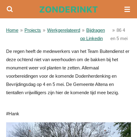
ZONDERINKT
Ga
direct
naar
Home
»
Projects
»
Werkgerelateerd
»
Bijdragen
»
86 4
de
op Linkedin
en 5 mei
hoofdinhoud
De regen heeft de medewerkers van het Team Buitendienst er
deze ochtend niet van weerhouden om de bakken bij het
monument weer vol planten te zetten. Allemaal
voorbereidingen voor de komende Dodenherdenking en
Bevrijdingsdag op 4 en 5 mei. De
Gemeente Altena
en
tientallen vrijwilligers zijn hier de komende tijd mee bezig.
#
Hank