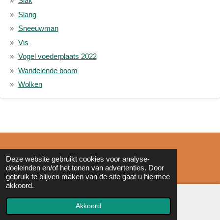
Slak
Slang
Sneeuwman
Vis
Vogel voederplaats 2022
Wandelende boom
Wolken
© 2011 - 2026 Zonderinkt.eu
Deze website gebruikt cookies voor analyse-
doeleinden en/of het tonen van advertenties. Door
gebruik te blijven maken van de site gaat u hiermee
akkoord.
Akkoord