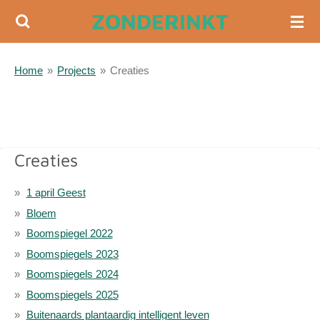
ZONDERINKT
Ga
direct
naar
Home
»
Projects
»
Creaties
de
hoofdinhoud
Creaties
1 april Geest
Bloem
Boomspiegel 2022
Boomspiegels 2023
Boomspiegels 2024
Boomspiegels 2025
Buitenaards plantaardig intelligent leven