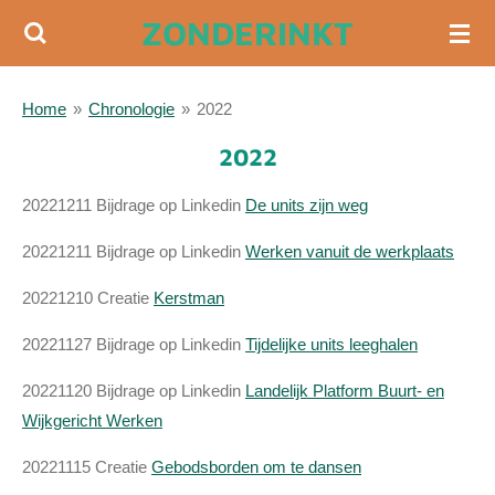
ZONDERINKT
Ga
direct
naar
Home
»
Chronologie
»
2022
de
hoofdinhoud
2022
20221211 Bijdrage op Linkedin
De units zijn weg
20221211 Bijdrage op Linkedin
Werken vanuit de werkplaats
20221210 Creatie
Kerstman
20221127 Bijdrage op Linkedin
Tijdelijke units leeghalen
20221120 Bijdrage op Linkedin
Landelijk Platform Buurt- en
Wijkgericht Werken
20221115 Creatie
Gebodsborden om te dansen