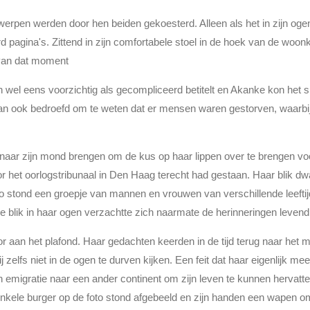
rpen werden door hen beiden gekoesterd. Alleen als het in zijn ogen 
 pagina's. Zittend in zijn comfortabele stoel in de hoek van de woo
 van dat moment
el eens voorzichtig als gecompliceerd betitelt en Akanke kon het 
 dan ook bedroefd om te weten dat er mensen waren gestorven, waarbi
ar zijn mond brengen om de kus op haar lippen over te brengen voor
het oorlogstribunaal in Den Haag terecht had gestaan. Haar blik dwaal
to stond een groepje van mannen en vrouwen van verschillende leeftij
blik in haar ogen verzachtte zich naarmate de herinneringen levend
r aan het plafond. Haar gedachten keerden in de tijd terug naar het 
j zelfs niet in de ogen te durven kijken. Een feit dat haar eigenlijk me
jn emigratie naar een ander continent om zijn leven te kunnen hervat
kele burger op de foto stond afgebeeld en zijn handen een wapen 