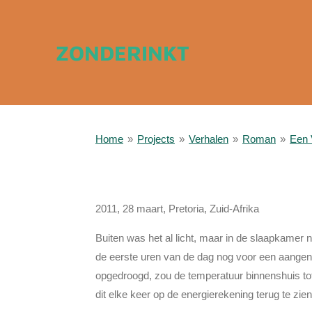
Ga
direct
ZONDERINKT
naar
de
hoofdinhoud
Home
»
Projects
»
Verhalen
»
Roman
»
Een 
2011, 28 maart, Pretoria, Zuid-Afrika
Buiten was het al licht, maar in de slaapkamer
de eerste uren van de dag nog voor een aangena
opgedroogd, zou de temperatuur binnenshuis tot 
dit elke keer op de energierekening terug te zien