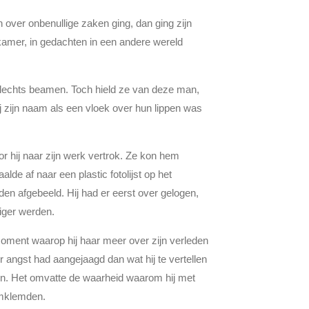
over onbenullige zaken ging, dan ging zijn
nkamer, in gedachten in een andere wereld
slechts beamen. Toch hield ze van deze man,
j zijn naam als een vloek over hun lippen was
 hij naar zijn werk vertrok. Ze kon hem
de af naar een plastic fotolijst op het
den afgebeeld. Hij had er eerst over gelogen,
iger werden.
moment waarop hij haar meer over zijn verleden
er angst had aangejaagd dan wat hij te vertellen
ten. Het omvatte de waarheid waarom hij met
omklemden.