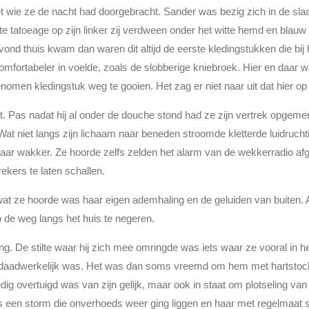
 wie ze de nacht had doorgebracht. Sander was bezig zich in de sla
e tatoeage op zijn linker zij verdween onder het witte hemd en blau
nd thuis kwam dan waren dit altijd de eerste kledingstukken die bij 
 comfortabeler in voelde, zoals de slobberige kniebroek. Hier en daar
omen kledingstuk weg te gooien. Het zag er niet naar uit dat hier op
 Pas nadat hij al onder de douche stond had ze zijn vertrek opgemerk
Wat niet langs zijn lichaam naar beneden stroomde kletterde luidruc
 haar wakker. Ze hoorde zelfs zelden het alarm van de wekkerradio afg
ekers te laten schallen.
 wat ze hoorde was haar eigen ademhaling en de geluiden van buiten
p de weg langs het huis te negeren.
. De stilte waar hij zich mee omringde was iets waar ze vooral in 
 daadwerkelijk was. Het was dan soms vreemd om hem met hartstocht o
dig overtuigd was van zijn gelijk, maar ook in staat om plotseling va
g. Als een storm die onverhoeds weer ging liggen en haar met regelmaa