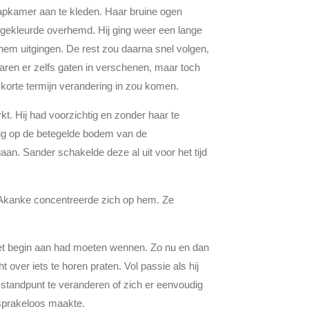
apkamer aan te kleden. Haar bruine ogen
w gekleurde overhemd. Hij ging weer een lange
hem uitgingen. De rest zou daarna snel volgen,
 waren er zelfs gaten in verschenen, maar toch
 korte termijn verandering in zou komen.
t. Hij had voorzichtig en zonder haar te
htig op de betegelde bodem van de
aan. Sander schakelde deze al uit voor het tijd
. Akanke concentreerde zich op hem. Ze
het begin aan had moeten wennen. Zo nu en dan
ver iets te horen praten. Vol passie als hij
n standpunt te veranderen of zich er eenvoudig
t sprakeloos maakte.