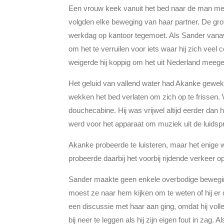
Een vrouw keek vanuit het bed naar de man met
volgden elke beweging van haar partner. De grot
werkdag op kantoor tegemoet. Als Sander vanavo
om het te verruilen voor iets waar hij zich veel
weigerde hij koppig om het uit Nederland meegen
Het geluid van vallend water had Akanke gewekt.
wekken het bed verlaten om zich op te frissen. 
douchecabine. Hij was vrijwel altijd eerder dan
werd voor het apparaat om muziek uit de luidspr
Akanke probeerde te luisteren, maar het enige
probeerde daarbij het voorbij rijdende verkeer o
Sander maakte geen enkele overbodige beweging
moest ze naar hem kijken om te weten of hij er
een discussie met haar aan ging, omdat hij volle
bij neer te leggen als hij zijn eigen fout in za