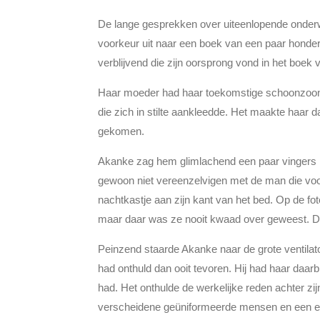
De lange gesprekken over uiteenlopende onderwe
voorkeur uit naar een boek van een paar honderd
verblijvend die zijn oorsprong vond in het boek
Haar moeder had haar toekomstige schoonzoon w
die zich in stilte aankleedde. Het maakte haar
gekomen.
Akanke zag hem glimlachend een paar vingers na
gewoon niet vereenzelvigen met de man die voor 
nachtkastje aan zijn kant van het bed. Op de fo
maar daar was ze nooit kwaad over geweest. De 
Peinzend staarde Akanke naar de grote ventilato
had onthuld dan ooit tevoren. Hij had haar daarbi
had. Het onthulde de werkelijke reden achter zi
verscheidene geüniformeerde mensen en een en