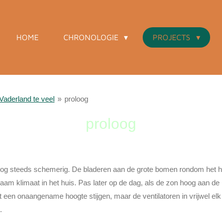
HOME
CHRONOLOGIE
PROJECTS
Vaderland te veel
»
proloog
proloog
 nog steeds schemerig. De bladeren aan de grote bomen rondom het h
am klimaat in het huis. Pas later op de dag, als de zon hoog aan d
een onaangename hoogte stijgen, maar de ventilatoren in vrijwel elk v
.