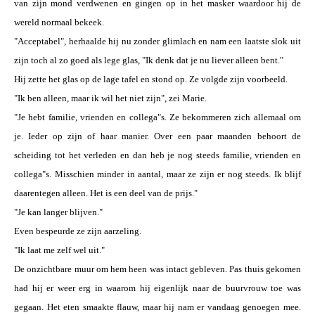
van zijn mond verdwenen en gingen op in het masker waardoor hij de
wereld normaal bekeek.
"Acceptabel", herhaalde hij nu zonder glimlach en nam een laatste slok uit
zijn toch al zo goed als lege glas, "Ik denk dat je nu liever alleen bent."
Hij zette het glas op de lage tafel en stond op. Ze volgde zijn voorbeeld.
"Ik ben alleen, maar ik wil het niet zijn", zei Marie.
"Je hebt familie, vrienden en collega"s. Ze bekommeren zich allemaal om
je. Ieder op zijn of haar manier. Over een paar maanden behoort de
scheiding tot het verleden en dan heb je nog steeds familie, vrienden en
collega"s. Misschien minder in aantal, maar ze zijn er nog steeds. Ik blijf
daarentegen alleen. Het is een deel van de prijs."
"Je kan langer blijven."
Even bespeurde ze zijn aarzeling.
"Ik laat me zelf wel uit."
De onzichtbare muur om hem heen was intact gebleven. Pas thuis gekomen
had hij er weer erg in waarom hij eigenlijk naar de buurvrouw toe was
gegaan. Het eten smaakte flauw, maar hij nam er vandaag genoegen mee.