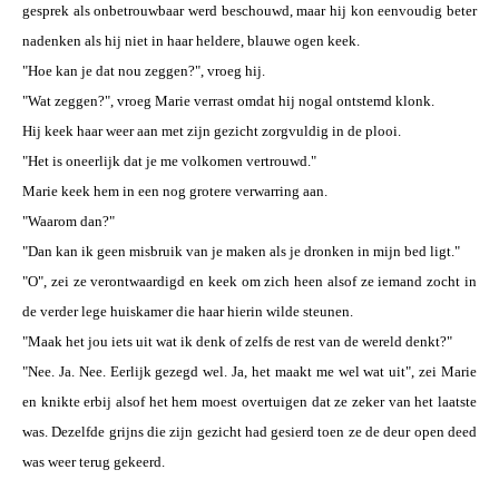
gesprek als onbetrouwbaar werd beschouwd, maar hij kon eenvoudig beter
nadenken als hij niet in haar heldere, blauwe ogen keek.
"Hoe kan je dat nou zeggen?", vroeg hij.
"Wat zeggen?", vroeg Marie verrast omdat hij nogal ontstemd klonk.
Hij keek haar weer aan met zijn gezicht zorgvuldig in de plooi.
"Het is oneerlijk dat je me volkomen vertrouwd."
Marie keek hem in een nog grotere verwarring aan.
"Waarom dan?"
"Dan kan ik geen misbruik van je maken als je dronken in mijn bed ligt."
"O", zei ze verontwaardigd en keek om zich heen alsof ze iemand zocht in
de verder lege huiskamer die haar hierin wilde steunen.
"Maak het jou iets uit wat ik denk of zelfs de rest van de wereld denkt?"
"Nee. Ja. Nee. Eerlijk gezegd wel. Ja, het maakt me wel wat uit", zei Marie
en knikte erbij alsof het hem moest overtuigen dat ze zeker van het laatste
was. Dezelfde grijns die zijn gezicht had gesierd toen ze de deur open deed
was weer terug gekeerd.