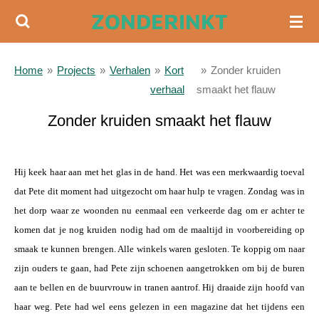
ZONDERINKT
Ga
direct
naar
Home
»
Projects
»
Verhalen
»
Kort
»
Zonder kruiden
de
verhaal
smaakt het flauw
hoofdinhoud
Zonder kruiden smaakt het flauw
a
Hij keek haar aan met het glas in de hand. Het was een merkwaardig toeval
dat Pete dit moment had uitgezocht om haar hulp te vragen. Zondag was in
het dorp waar ze woonden nu eenmaal een verkeerde dag om er achter te
komen dat je nog kruiden nodig had om de maaltijd in voorbereiding op
smaak te kunnen brengen. Alle winkels waren gesloten. Te koppig om naar
zijn ouders te gaan, had Pete zijn schoenen aangetrokken om bij de buren
aan te bellen en de buurvrouw in tranen aantrof. Hij draaide zijn hoofd van
haar weg. Pete had wel eens gelezen in een magazine dat het tijdens een