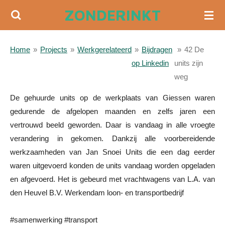
ZONDERINKT
Ga
direct
naar
Home
»
Projects
»
Werkgerelateerd
»
Bijdragen
»
42 De
de
op Linkedin
units zijn
hoofdinhoud
weg
De gehuurde units op de werkplaats van Giessen waren
gedurende de afgelopen maanden en zelfs jaren een
vertrouwd beeld geworden. Daar is vandaag in alle vroegte
verandering in gekomen. Dankzij alle voorbereidende
werkzaamheden van Jan Snoei Units die een dag eerder
waren uitgevoerd konden de units vandaag worden opgeladen
en afgevoerd. Het is gebeurd met vrachtwagens van L.A. van
den Heuvel B.V. Werkendam loon- en transportbedrijf
#samenwerking #transport