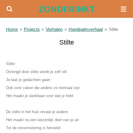
ZONDERINKT
Ga
direct
naar
Home
»
Projects
»
Verhalen
»
Handpalmverhaal
»
Stilte
de
hoofdinhoud
Stilte
a
Stilte
Omringd door stilte wordt je zelf stil
Je laat je gedachten gaan
Ook over zaken die anders zo normaal zijn
Het maakt je dankbaar voor wat je hebt
De stilte in het huis ervaar je anders
Het maakt nu een wezenlijk deel van je uit
Tot de stroomstoring is hersteld