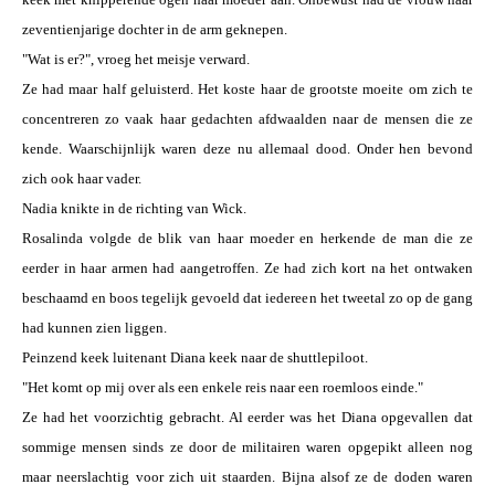
zeventienjarige dochter in de arm geknepen.
"Wat is er?", vroeg het meisje verward.
Ze had maar half geluisterd. Het koste haar de grootste moeite om zich te
concentreren zo vaak haar gedachten afdwaalden naar de mensen die ze
kende. Waarschijnlijk waren deze nu allemaal dood. Onder hen bevond
zich ook haar vader.
Nadia knikte in de richting van Wick.
Rosalinda volgde de blik van haar moeder en herkende de man die ze
eerder in haar armen had aangetroffen. Ze had zich kort na het ontwaken
beschaamd en boos tegelijk gevoeld dat iedereen het tweetal zo op de gang
had kunnen zien liggen.
Peinzend keek luitenant Diana keek naar de shuttlepiloot.
"Het komt op mij over als een enkele reis naar een roemloos einde."
Ze had het voorzichtig gebracht. Al eerder was het Diana opgevallen dat
sommige mensen sinds ze door de militairen waren opgepikt alleen nog
maar neerslachtig voor zich uit staarden. Bijna alsof ze de doden waren