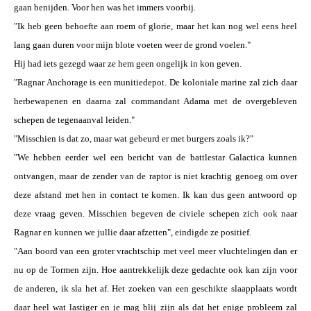
gaan benijden. Voor hen was het immers voorbij.
"Ik heb geen behoefte aan roem of glorie, maar het kan nog wel eens heel
lang gaan duren voor mijn blote voeten weer de grond voelen."
Hij had iets gezegd waar ze hem geen ongelijk in kon geven.
"Ragnar Anchorage is een munitiedepot. De koloniale marine zal zich daar
herbewapenen en daarna zal commandant Adama met de overgebleven
schepen de tegenaanval leiden."
"Misschien is dat zo, maar wat gebeurd er met burgers zoals ik?"
"We hebben eerder wel een bericht van de battlestar Galactica kunnen
ontvangen, maar de zender van de raptor is niet krachtig genoeg om over
deze afstand met hen in contact te komen. Ik kan dus geen antwoord op
deze vraag geven. Misschien begeven de civiele schepen zich ook naar
Ragnar en kunnen we jullie daar afzetten", eindigde ze positief.
"Aan boord van een groter vrachtschip met veel meer vluchtelingen dan er
nu op de Tormen zijn. Hoe aantrekkelijk deze gedachte ook kan zijn voor
de anderen, ik sla het af. Het zoeken van een geschikte slaapplaats wordt
daar heel wat lastiger en je mag blij zijn als dat het enige probleem zal