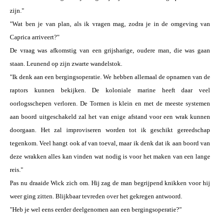
zijn."
"Wat ben je van plan, als ik vragen mag, zodra je in de omgeving van
Caprica arriveert?"
De vraag was afkomstig van een grijsharige, oudere man, die was gaan
staan. Leunend op zijn zwarte wandelstok.
"Ik denk aan een bergingsoperatie. We hebben allemaal de opnamen van de
raptors kunnen bekijken. De koloniale marine heeft daar veel
oorlogsschepen verloren. De Tormen is klein en met de meeste systemen
aan boord uitgeschakeld zal het van enige afstand voor een wrak kunnen
doorgaan. Het zal improviseren worden tot ik geschikt gereedschap
tegenkom. Veel hangt ook af van toeval, maar ik denk dat ik aan boord van
deze wrakken alles kan vinden wat nodig is voor het maken van een lange
reis."
Pas nu draaide Wick zich om. Hij zag de man begrijpend knikken voor hij
weer ging zitten. Blijkbaar tevreden over het gekregen antwoord.
"Heb je wel eens eerder deelgenomen aan een bergingsoperatie?"