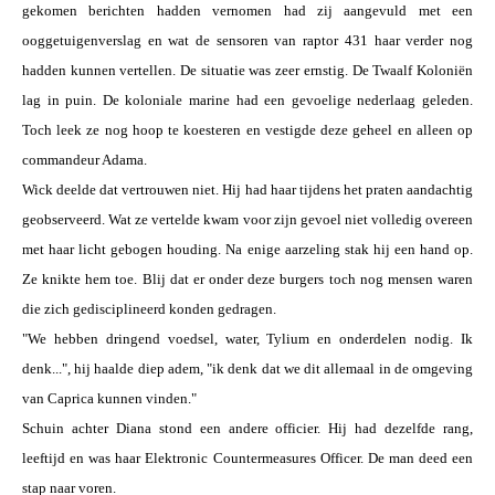
gekomen berichten hadden vernomen had zij aangevuld met een
ooggetuigenverslag en wat de sensoren van raptor 431 haar verder nog
hadden kunnen vertellen. De situatie was zeer ernstig. De Twaalf Koloniën
lag in puin. De koloniale marine had een gevoelige nederlaag geleden.
Toch leek ze nog hoop te koesteren en vestigde deze geheel en alleen op
commandeur Adama.
Wick deelde dat vertrouwen niet. Hij had haar tijdens het praten aandachtig
geobserveerd. Wat ze vertelde kwam voor zijn gevoel niet volledig overeen
met haar licht gebogen houding. Na enige aarzeling stak hij een hand op.
Ze knikte hem toe. Blij dat er onder deze burgers toch nog mensen waren
die zich gedisciplineerd konden gedragen.
"We hebben dringend voedsel, water, Tylium en onderdelen nodig. Ik
denk...", hij haalde diep adem, "ik denk dat we dit allemaal in de omgeving
van Caprica kunnen vinden."
Schuin achter Diana stond een andere officier. Hij had dezelfde rang,
leeftijd en was haar Elektronic Countermeasures Officer. De man deed een
stap naar voren.