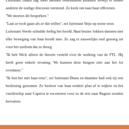
Luitenant Diana zag meer mensen instemmend knikken terwijl er tussen
anderen de nodige discussie ontstond. Ze keek om naar haar officieren.
"We moeten dit bespreken."
"Laat ze toch gaan als ze dat willen", zei luitenant Stijn op norse toon.
Luitenant Veerle schudde heftig het hoofd. Haar bruine lokken dansten met
elke beweging van haar hoofd mee. Ze zag er nauwelijks oud genoeg uit
voor het uniform dat ze droeg.
"Ik heb Wick alleen de theorie verteld over de werking van de FTL. Hij
heeft geen enkele ervaring. We kunnen deze burgers niet aan het lot
overlaten."
"Ik ben het met haar eens", zei luitenant Diana en daarmee had ook zij een
beslissing genomen. Ze besloot van haar eerdere plan af te wijken en het
vrachtschip naar Caprica te escorteren voor ze de reis naar Ragnar zouden
hervatten.