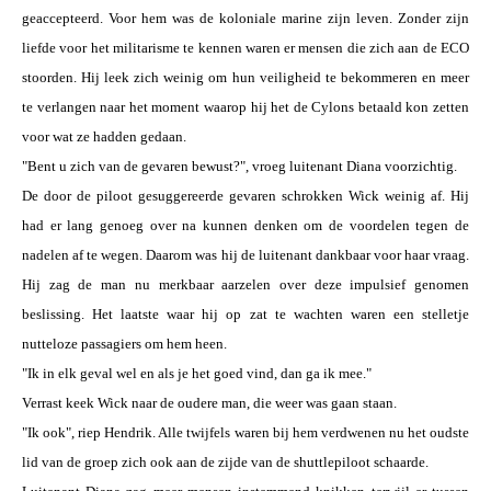
geaccepteerd. Voor hem was de koloniale marine zijn leven. Zonder zijn
liefde voor het militarisme te kennen waren er mensen die zich aan de ECO
stoorden. Hij leek zich weinig om hun veiligheid te bekommeren en meer
te verlangen naar het moment waarop hij het de Cylons betaald kon zetten
voor wat ze hadden gedaan.
"Bent u zich van de gevaren bewust?", vroeg luitenant Diana voorzichtig.
De door de piloot gesuggereerde gevaren schrokken Wick weinig af. Hij
had er lang genoeg over na kunnen denken om de voordelen tegen de
nadelen af te wegen. Daarom was hij de luitenant dankbaar voor haar vraag.
Hij zag de man nu merkbaar aarzelen over deze impulsief genomen
beslissing. Het laatste waar hij op zat te wachten waren een stelletje
nutteloze passagiers om hem heen.
"Ik in elk geval wel en als je het goed vind, dan ga ik mee."
Verrast keek Wick naar de oudere man, die weer was gaan staan.
"Ik ook", riep Hendrik. Alle twijfels waren bij hem verdwenen nu het oudste
lid van de groep zich ook aan de zijde van de shuttlepiloot schaarde.