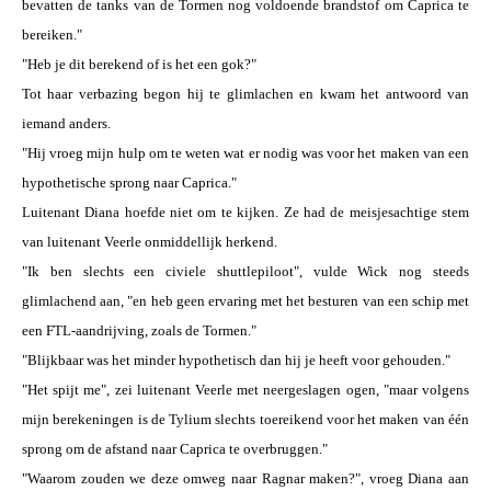
bevatten de tanks van de Tormen nog voldoende brandstof om Caprica te
bereiken."
"Heb je dit berekend of is het een gok?"
Tot haar verbazing begon hij te glimlachen en kwam het antwoord van
iemand anders.
"Hij vroeg mijn hulp om te weten wat er nodig was voor het maken van een
hypothetische sprong naar Caprica."
Luitenant Diana hoefde niet om te kijken. Ze had de meisjesachtige stem
van luitenant Veerle onmiddellijk herkend.
"Ik ben slechts een civiele shuttlepiloot", vulde Wick nog steeds
glimlachend aan, "en heb geen ervaring met het besturen van een schip met
een FTL-aandrijving, zoals de Tormen."
"Blijkbaar was het minder hypothetisch dan hij je heeft voor gehouden."
"Het spijt me", zei luitenant Veerle met neergeslagen ogen, "maar volgens
mijn berekeningen is de Tylium slechts toereikend voor het maken van één
sprong om de afstand naar Caprica te overbruggen."
"Waarom zouden we deze omweg naar Ragnar maken?", vroeg Diana aan