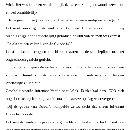
Wick. Het was iedereen wel duidelijk dat ze een zinnig antwoord verwachte
en wel onmiddellijk.
"Het is geen omweg naar Ragnar. Hier scheiden eenvoudig onze wegen."
Het werd rumoerig in de kantine en luitenant Diana constateerde dat zij
niet als enige door het eenzijdig genomen besluit van de man was verrast.
"En als het een valstrik van de Cylons is?"
De stilte keerde terug en alle blikken waren op de shuttlepiloot met het
ongeschoren gezicht gericht.
"In dat geval blijven de verliezen beperkt omdat alle mensen om me heen
zich aan boord van de raptors bevinden en onderweg naar Ragnar
Anchorage zullen zijn."
Geschokt staarde luitenant Veerle naar Wick. Eerder had deze ECO zich
nog door hem gebruikt gevoeld, maar dit was ze op slag weer vergeten.
"Bij de goden van Kobol", mompelde ze zo zacht dat alleen luitenant
Diana het hoorde.
Het was de hardop uitgesproken gedachte die Nadia ook had. Rosalinda
keek met knipperende ogen haar moeder aan. Onbewust had de vrouw haar