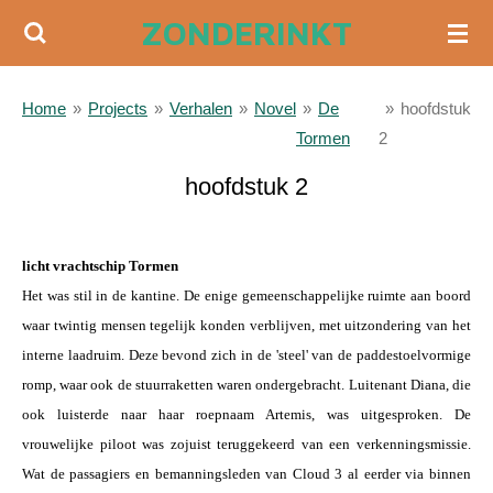
ZONDERINKT
Ga
direct
naar
Home
»
Projects
»
Verhalen
»
Novel
»
De
»
hoofdstuk
de
Tormen
2
hoofdinhoud
hoofdstuk 2
a
licht vrachtschip Tormen
Het was stil in de kantine. De enige gemeenschappelijke ruimte aan boord
waar twintig mensen tegelijk konden verblijven, met uitzondering van het
interne laadruim. Deze bevond zich in de 'steel' van de paddestoelvormige
romp, waar ook de stuurraketten waren ondergebracht. Luitenant Diana, die
ook luisterde naar haar roepnaam Artemis, was uitgesproken. De
vrouwelijke piloot was zojuist teruggekeerd van een verkenningsmissie.
Wat de passagiers en bemanningsleden van Cloud 3 al eerder via binnen