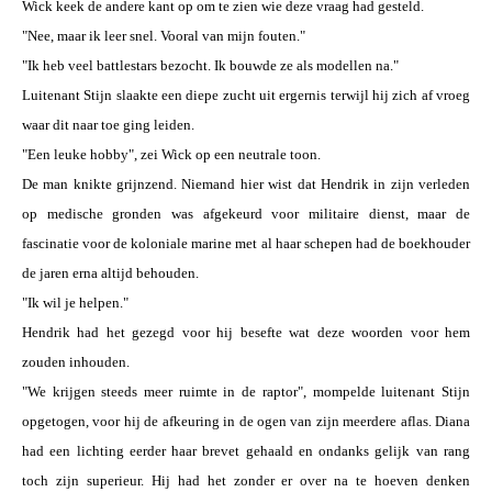
Wick keek de andere kant op om te zien wie deze vraag had gesteld.
"Nee, maar ik leer snel. Vooral van mijn fouten."
"Ik heb veel battlestars bezocht. Ik bouwde ze als modellen na."
Luitenant Stijn slaakte een diepe zucht uit ergernis terwijl hij zich af vroeg
waar dit naar toe ging leiden.
"Een leuke hobby", zei Wick op een neutrale toon.
De man knikte grijnzend. Niemand hier wist dat Hendrik in zijn verleden
op medische gronden was afgekeurd voor militaire dienst, maar de
fascinatie voor de koloniale marine met al haar schepen had de boekhouder
de jaren erna altijd behouden.
"Ik wil je helpen."
Hendrik had het gezegd voor hij besefte wat deze woorden voor hem
zouden inhouden.
"We krijgen steeds meer ruimte in de raptor", mompelde luitenant Stijn
opgetogen, voor hij de afkeuring in de ogen van zijn meerdere aflas. Diana
had een lichting eerder haar brevet gehaald en ondanks gelijk van rang
toch zijn superieur. Hij had het zonder er over na te hoeven denken