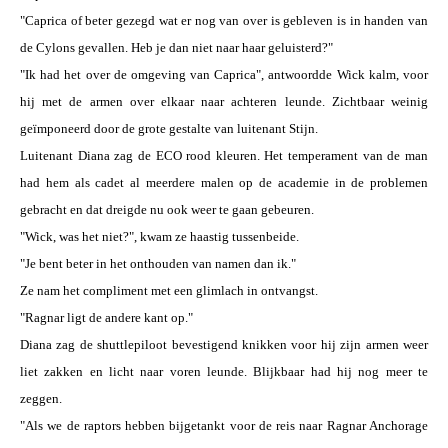
"Caprica of beter gezegd wat er nog van over is gebleven is in handen van
de Cylons gevallen. Heb je dan niet naar haar geluisterd?"
"Ik had het over de omgeving van Caprica", antwoordde Wick kalm, voor
hij met de armen over elkaar naar achteren leunde. Zichtbaar weinig
geïmponeerd door de grote gestalte van luitenant Stijn.
Luitenant Diana zag de ECO rood kleuren. Het temperament van de man
had hem als cadet al meerdere malen op de academie in de problemen
gebracht en dat dreigde nu ook weer te gaan gebeuren.
"Wick, was het niet?", kwam ze haastig tussenbeide.
"Je bent beter in het onthouden van namen dan ik."
Ze nam het compliment met een glimlach in ontvangst.
"Ragnar ligt de andere kant op."
Diana zag de shuttlepiloot bevestigend knikken voor hij zijn armen weer
liet zakken en licht naar voren leunde. Blijkbaar had hij nog meer te
zeggen.
"Als we de raptors hebben bijgetankt voor de reis naar Ragnar Anchorage