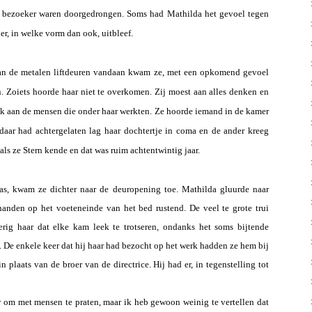
e bezoeker waren doorgedrongen. Soms had Mathilda het gevoel tegen
er, in welke vorm dan ook, uitbleef.
van de metalen liftdeuren vandaan kwam ze, met een opkomend gevoel
en. Zoiets hoorde haar niet te overkomen. Zij moest aan alles denken en
 ook aan de mensen die onder haar werkten. Ze hoorde iemand in de kamer
daar had achtergelaten lag haar dochtertje in coma en de ander kreeg
als ze Stern kende en dat was ruim achtentwintig jaar.
s, kwam ze dichter naar de deuropening toe. Mathilda gluurde naar
handen op het voeteneinde van het bed rustend. De veel te grote trui
gerig haar dat elke kam leek te trotseren, ondanks het soms bijtende
. De enkele keer dat hij haar had bezocht op het werk hadden ze hem bij
 plaats van de broer van de directrice. Hij had er, in tegenstelling tot
ar om met mensen te praten, maar ik heb gewoon weinig te vertellen dat