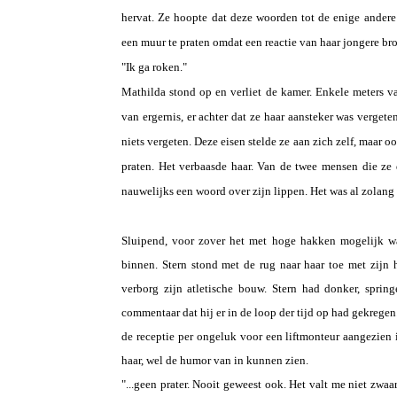
hervat. Ze hoopte dat deze woorden tot de enige ander
een muur te praten omdat een reactie van haar jongere bro
"Ik ga roken."
Mathilda stond op en verliet de kamer. Enkele meters 
van ergernis, er achter dat ze haar aansteker was verget
niets vergeten. Deze eisen stelde ze aan zich zelf, maar
praten. Het verbaasde haar. Van de twee mensen die ze 
nauwelijks een woord over zijn lippen. Het was al zolang 
Sluipend, voor zover het met hoge hakken mogelijk wa
binnen. Stern stond met de rug naar haar toe met zijn 
verborg zijn atletische bouw. Stern had donker, sprin
commentaar dat hij er in de loop der tijd op had gekregen
de receptie per ongeluk voor een liftmonteur aangezien in
haar, wel de humor van in kunnen zien.
"...geen prater. Nooit geweest ook. Het valt me niet zwa