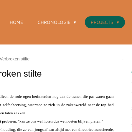
HOME
CHRONOLOGIE
PROJECTS
Verbroken stilte
oken stilte
Alleen de rode ogen herinnerden nog aan de tranen die pas waren gaan
n zelfbeheersing, waarmee ze zich in de zakenwereld naar de top had
ven laten zakken.
uit proberen, "kan ze ons wel horen dus we moeten blijven praten."
houding, die ze van jongs af aan altijd met een directrice associeerde,