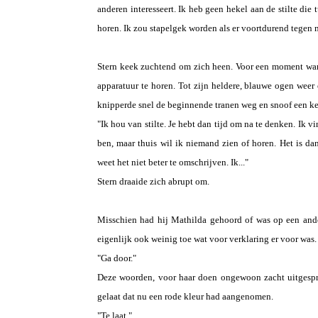
anderen interesseert. Ik heb geen hekel aan de stilte di
horen. Ik zou stapelgek worden als er voortdurend tegen mi
Stern keek zuchtend om zich heen. Voor een moment war
apparatuur te horen. Tot zijn heldere, blauwe ogen weer 
knipperde snel de beginnende tranen weg en snoof een ke
"Ik hou van stilte. Je hebt dan tijd om na te denken. Ik 
ben, maar thuis wil ik niemand zien of horen. Het is da
weet het niet beter te omschrijven. Ik..."
Stern draaide zich abrupt om.
Misschien had hij Mathilda gehoord of was op een and
eigenlijk ook weinig toe wat voor verklaring er voor was.
"Ga door."
Deze woorden, voor haar doen ongewoon zacht uitgespro
gelaat dat nu een rode kleur had aangenomen.
"Te laat."