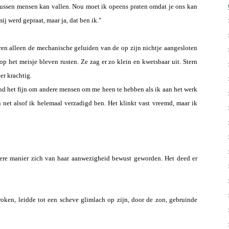
e tussen mensen kan vallen. Nou moet ik opeens praten omdat je ons kan
j werd gepraat, maar ja, dat ben ik."
en alleen de mechanische geluiden van de op zijn nichtje aangesloten
op het meisje bleven rusten. Ze zag er zo klein en kwetsbaar uit. Stern
er krachtig.
vind het fijn om andere mensen om me heen te hebben als ik aan het werk
n net alsof ik helemaal verzadigd ben. Het klinkt vast vreemd, maar ik
ere manier zich van haar aanwezigheid bewust geworden. Het deed er
ken, leidde tot een scheve glimlach op zijn, door de zon, gebruinde