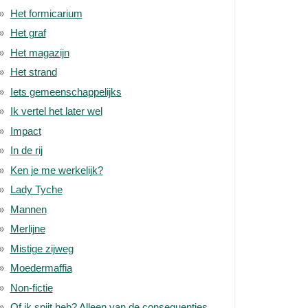
Het formicarium
Het graf
Het magazijn
Het strand
Iets gemeenschappelijks
Ik vertel het later wel
Impact
In de rij
Ken je me werkelijk?
Lady Tyche
Mannen
Merlijne
Mistige zijweg
Moedermaffia
Non-fictie
Of ik spijt heb? Alleen van de consequenties