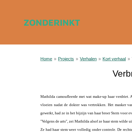
Ga
direct
ZONDERINKT
naar
de
hoofdinhoud
Home
»
Projects
»
Verhalen
»
Kort verhaal
»
Verbr
a
Mathilda camoufleerde met wat make-up haar verdriet. 
vloeien nadat de dokter was vertrokken. Het masker va
gewerkt, had ze in het bijzijn van haar broer Stern voor e
"Volgens de arts", zei Mathilda alsof ze haar stem wilde 
Ze had haar stem weer volledig onder controle. De rechte 