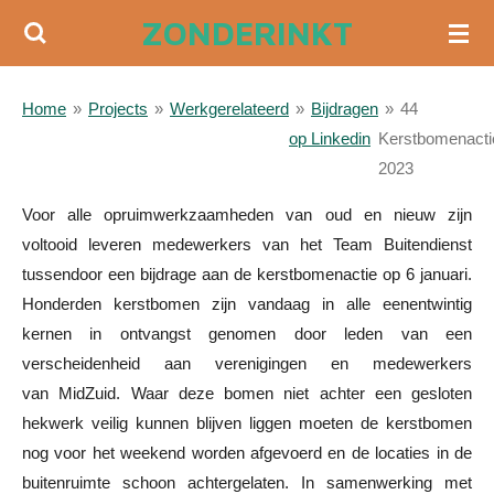
ZONDERINKT
Ga
direct
naar
Home
»
Projects
»
Werkgerelateerd
»
Bijdragen
»
44
de
op Linkedin
Kerstbomenacti
hoofdinhoud
2023
Voor alle opruimwerkzaamheden van oud en nieuw zijn
voltooid leveren medewerkers van het Team Buitendienst
tussendoor een bijdrage aan de kerstbomenactie op 6 januari.
Honderden kerstbomen zijn vandaag in alle eenentwintig
kernen in ontvangst genomen door leden van een
verscheidenheid aan verenigingen en medewerkers
van MidZuid. Waar deze bomen niet achter een gesloten
hekwerk veilig kunnen blijven liggen moeten de kerstbomen
nog voor het weekend worden afgevoerd en de locaties in de
buitenruimte schoon achtergelaten. In samenwerking met