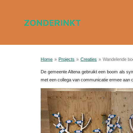
Ga
direct
ZONDERINKT
naar
de
hoofdinhoud
Home
»
Projects
»
Creaties
»
Wandelende b
De gemeente Altena gebruikt een boom als symb
met een collega van communicatie ermee aan de