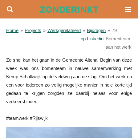
ZONDERINKT
Ga
direct
naar
Home
»
Projects
»
Werkgerelateerd
»
Bijdragen
»
79
de
op Linkedin
Bomenteam
hoofdinhoud
aan het werk
Zo snel kan het gaan in de
Gemeente Altena. Begin van deze
week was ons bomenteam in nauwe samenwerking met
Kemp Schalkwijk
op de veldweg aan de slag. Om het werk op
een voor iedereen zo veilig mogelijke manier in hele korte tijd
gedaan te krijgen zorgden ze daarbij helaas voor enige
verkeershinder.
#
teamwerk
#
Rijswijk