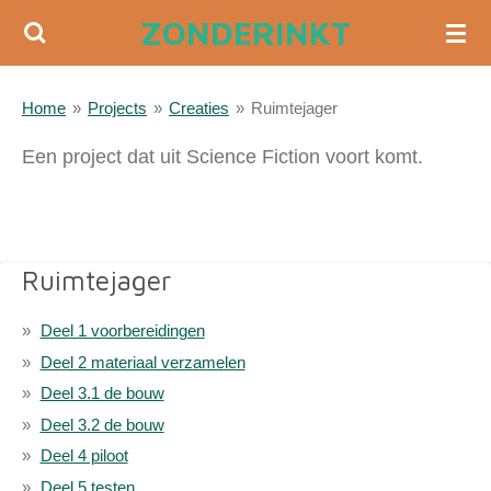
ZONDERINKT
Ga
direct
naar
Home
»
Projects
»
Creaties
»
Ruimtejager
de
hoofdinhoud
Een project dat uit Science Fiction voort komt.
Ruimtejager
Deel 1 voorbereidingen
Deel 2 materiaal verzamelen
Deel 3.1 de bouw
Deel 3.2 de bouw
Deel 4 piloot
Deel 5 testen