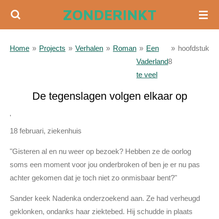
ZONDERINKT
Ga
direct
naar
Home
»
Projects
»
Verhalen
»
Roman
»
Een
»
hoofdstuk
de
Vaderland
8
hoofdinhoud
te veel
De tegenslagen volgen elkaar op
'
18 februari, ziekenhuis
"Gisteren al en nu weer op bezoek? Hebben ze de oorlog
soms een moment voor jou onderbroken of ben je er nu pas
achter gekomen dat je toch niet zo onmisbaar bent?"
Sander keek Nadenka onderzoekend aan. Ze had verheugd
geklonken, ondanks haar ziektebed. Hij schudde in plaats