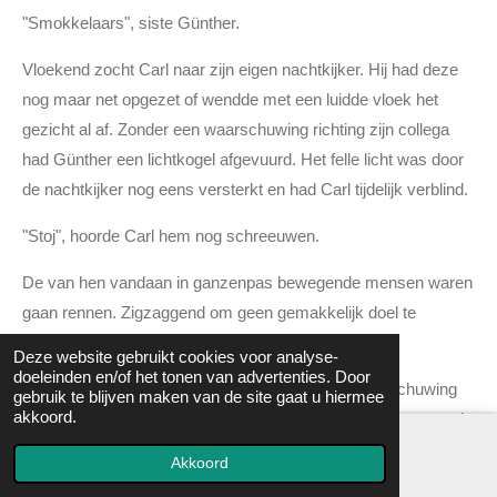
"Smokkelaars", siste Günther.
Vloekend zocht Carl naar zijn eigen nachtkijker. Hij had deze
nog maar net opgezet of wendde met een luidde vloek het
gezicht al af. Zonder een waarschuwing richting zijn collega
had Günther een lichtkogel afgevuurd. Het felle licht was door
de nachtkijker nog eens versterkt en had Carl tijdelijk verblind.
"Stoj", hoorde Carl hem nog schreeuwen.
De van hen vandaan in ganzenpas bewegende mensen waren
gaan rennen. Zigzaggend om geen gemakkelijk doel te
vormen. Het verbaasde Günther enigszins.
Deze website gebruikt cookies voor analyse-
doeleinden en/of het tonen van advertenties. Door
"Stoj", schreeuwde nu ook Carl en vuurde als waarschuwing
gebruik te blijven maken van de site gaat u hiermee
akkoord.
een kort salvo met het aanvalsgeweer af. Het lokte een reactie
uit waar geen van beide jägers op was bedacht. Enkele
Akkoord
seconden later lagen ze diep weg gedoken in de schuttersput.