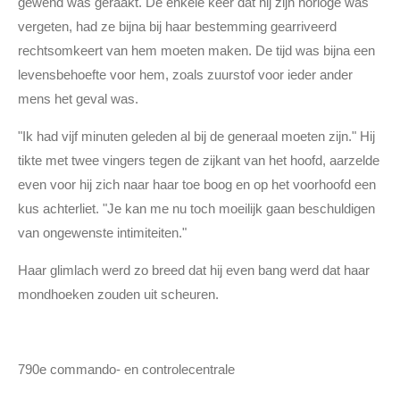
gewend was geraakt. De enkele keer dat hij zijn horloge was
vergeten, had ze bijna bij haar bestemming gearriveerd
rechtsomkeert van hem moeten maken. De tijd was bijna een
levensbehoefte voor hem, zoals zuurstof voor ieder ander
mens het geval was.
"Ik had vijf minuten geleden al bij de generaal moeten zijn." Hij
tikte met twee vingers tegen de zijkant van het hoofd, aarzelde
even voor hij zich naar haar toe boog en op het voorhoofd een
kus achterliet. "Je kan me nu toch moeilijk gaan beschuldigen
van ongewenste intimiteiten."
Haar glimlach werd zo breed dat hij even bang werd dat haar
mondhoeken zouden uit scheuren.
790e commando- en controlecentrale