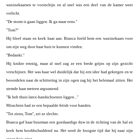
waxinekaarsen te voorschijn en al snel was een deel van de kamer weer
verlicht.
"De storm is gaan liggen. Ik ga maar eens."
"Tom?"
Hij bleef staan en keek haar aan. Bianca hield hem een waxinekaars voor
om zijn weg door haar huis te kunnen vinden.
"Bedankt."
Hij knikte ernstig, maar al snel zag ze een brede grijns op zijn gezicht
verschijnen. Het was haar wel duidelijk dat hij een idee had gekregen en te
beoordelen naar de schittering in zijn ogen zag hij het helemaal zitten. Het
stemde haar meteen argwanend.
"Ik heb thuis latex-handschoenen liggen..."
Misschien had ze een bepaalde fetish voor handen.
"Tot ziens, Tom", zei ze slechts.
Bianca gaf haar buurman een goedaardige duw in de richting van de hal en
keek hem hoofdschuddend na. Het werd de hoogste tijd dat hij naar zijn
eigen huis ging.