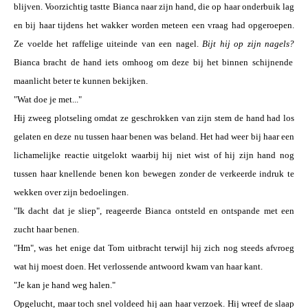
blijven. Voorzichtig tastte Bianca naar zijn hand, die op haar onderbuik lag
en bij haar tijdens het wakker worden meteen een vraag had opgeroepen.
Ze voelde het raffelige uiteinde van een nagel.
Bijt hij op zijn nagels?
Bianca bracht de hand iets omhoog om deze bij het binnen schijnende
maanlicht beter te kunnen bekijken.
"Wat doe je met..."
Hij zweeg plotseling omdat ze geschrokken van zijn stem de hand had los
gelaten en deze nu tussen haar benen was beland. Het had weer bij haar een
lichamelijke reactie uitgelokt waarbij hij niet wist of hij zijn hand nog
tussen haar knellende benen kon bewegen zonder de verkeerde indruk te
wekken over zijn bedoelingen.
"Ik dacht dat je sliep", reageerde Bianca ontsteld en ontspande met een
zucht haar benen.
"Hm", was het enige dat Tom uitbracht terwijl hij zich nog steeds afvroeg
wat hij moest doen. Het verlossende antwoord kwam van haar kant.
"Je kan je hand weg halen."
Opgelucht, maar toch snel voldeed hij aan haar verzoek. Hij wreef de slaap