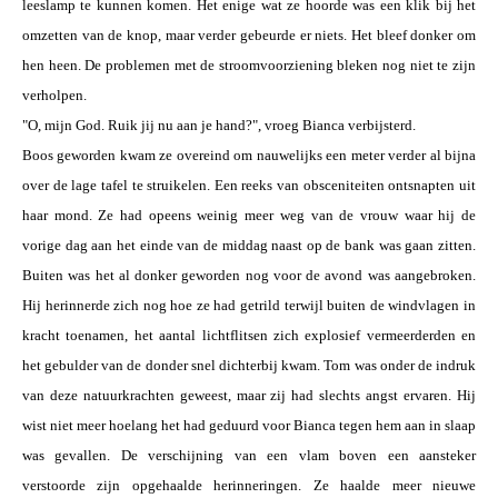
leeslamp te kunnen komen. Het enige wat ze hoorde was een klik bij het
omzetten van de knop, maar verder gebeurde er niets. Het bleef donker om
hen heen. De problemen met de stroomvoorziening bleken nog niet te zijn
verholpen.
"O, mijn God. Ruik jij nu aan je hand?", vroeg Bianca verbijsterd.
Boos geworden kwam ze overeind om nauwelijks een meter verder al bijna
over de lage tafel te struikelen. Een reeks van obsceniteiten ontsnapten uit
haar mond. Ze had opeens weinig meer weg van de vrouw waar hij de
vorige dag aan het einde van de middag naast op de bank was gaan zitten.
Buiten was het al donker geworden nog voor de avond was aangebroken.
Hij herinnerde zich nog hoe ze had getrild terwijl buiten de windvlagen in
kracht toenamen, het aantal lichtflitsen zich explosief vermeerderden en
het gebulder van de donder snel dichterbij kwam. Tom was onder de indruk
van deze natuurkrachten geweest, maar zij had slechts angst ervaren. Hij
wist niet meer hoelang het had geduurd voor Bianca tegen hem aan in slaap
was gevallen. De verschijning van een vlam boven een aansteker
verstoorde zijn opgehaalde herinneringen. Ze haalde meer nieuwe