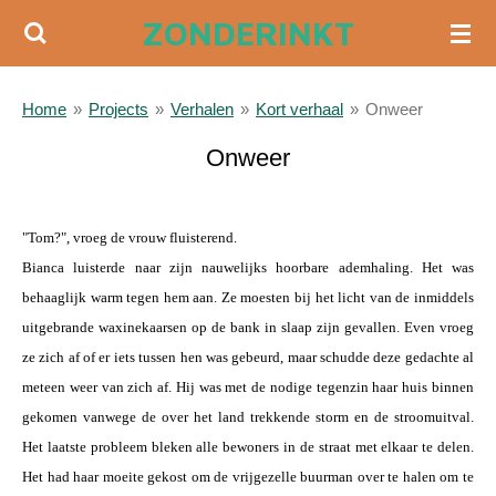
ZONDERINKT
Ga
direct
naar
Home
»
Projects
»
Verhalen
»
Kort verhaal
»
Onweer
de
hoofdinhoud
Onweer
a
"Tom?", vroeg de vrouw fluisterend.
Bianca luisterde naar zijn nauwelijks hoorbare ademhaling. Het was
behaaglijk warm tegen hem aan. Ze moesten bij het licht van de inmiddels
uitgebrande waxinekaarsen op de bank in slaap zijn gevallen. Even vroeg
ze zich af of er iets tussen hen was gebeurd, maar schudde deze gedachte al
meteen weer van zich af. Hij was met de nodige tegenzin haar huis binnen
gekomen vanwege de over het land trekkende storm en de stroomuitval.
Het laatste probleem bleken alle bewoners in de straat met elkaar te delen.
Het had haar moeite gekost om de vrijgezelle buurman over te halen om te