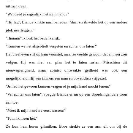
uit zijn ogen.
"Wat deed je eigenlijk met mijn hand?"
"Hij lag", Bianca knikte naar beneden, "daar en ik wilde het op een andere
plek neerleggen."
"Hmmnn", klonk het bedenkelijk.
"Kunnen we het alsjeblieft vergeten en achter ons laten?"
Het bleef even stil op haar voorstel, maar ze voelde gewoon dat er meer zou
volgen. Hij was niet van plan het te laten rusten. Misschien uit
nieuwsgierigheid, maar zojuist ontwaakte geilheid was ook een
mogelijkheid. Hij was immers een man en bovendien vrijgezel.
"Je had het gewoon kunnen vragen of je mijn hand mocht lenen."
"Ver achter ons laten", voegde Bianca er nu op een doordringendere toon
aan toe.
"Moet ik mijn hand nu eerst wassen?"
"Tom, ik meen het."
Ze kon hem horen grinniken. Boos strekte ze een arm uit om bij de