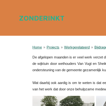
Ga
direct
ZONDERINKT
naar
de
hoofdinhoud
Home
»
Projects
»
Werkgerelateerd
»
Bijdrag
De afgelopen maanden is er veel werk verzet do
de wijktuin door wethouders Van Vugt en Sheik
ondersteuning van de gemeente gezamenlijk kunn
Wat daarbij ook aardig is om te weten is dat e
van het werk dat door onze behulpzame medewer