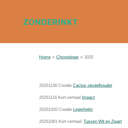
Ga
direct
ZONDERINKT
naar
de
hoofdinhoud
Home
»
Chronologie
»
2025
20251130 Creatie
Cactus sleutelhouder
20251116 Kort verhaal
Impact
20251020 Creatie
Legerhelm
20251001 Kort verhaal:
Tussen Wit en Zwart