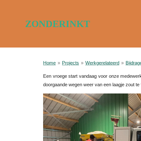
Ga
direct
ZONDERINKT
naar
de
hoofdinhoud
Home
»
Projects
»
Werkgerelateerd
»
Bijdrag
Een vroege start vandaag voor onze medewerke
doorgaande wegen weer van een laagje zout te v