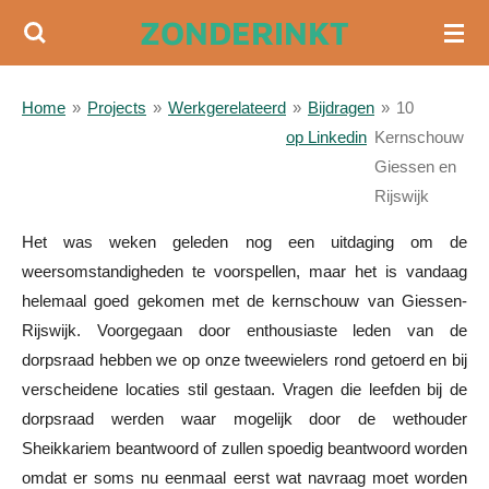
ZONDERINKT
Ga
direct
naar
Home
»
Projects
»
Werkgerelateerd
»
Bijdragen
»
10
de
op Linkedin
Kernschouw
hoofdinhoud
Giessen en
Rijswijk
Het was weken geleden nog een uitdaging om de
weersomstandigheden te voorspellen, maar het is vandaag
helemaal goed gekomen met de kernschouw van Giessen-
Rijswijk. Voorgegaan door enthousiaste leden van de
dorpsraad hebben we op onze tweewielers rond getoerd en bij
verscheidene locaties stil gestaan. Vragen die leefden bij de
dorpsraad werden waar mogelijk door de wethouder
Sheikkariem beantwoord of zullen spoedig beantwoord worden
omdat er soms nu eenmaal eerst wat navraag moet worden