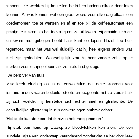
stonden. Ze werkten bij hetzelfde bedrijf en hadden elkaar daar leren
kennen. Al was kennen wel een groot woord voor elke dag elkaar een
goedemorgen toe te wensen en af en toe bij de koffieautomaat een
praatje te maken als het toevallig net zo uit kwam. Hij draaide zich om
en kwam met gebogen hoofd haar kant op lopen. Hazel liep hem
tegemoet, maar het was wel duidelijk dat hij heel ergens anders was
met zijn gedachten. Waarschijnlijk zou hij haar zonder zelfs op te
merken voorbij zijn gelopen als ze niets had gezegd.
"Je bent ver van huis."
Max keek vluchtig op in de verwachting dat deze woorden voor
iemand anders waren bedoeld, stopte en reageerde net zo verrast als
zij zich voelde. Hij herstelde zich echter snel en glimlachte. De
gebruikelijke glinstering in zijn donkere ogen ontbrak echter.
'Het is de laatste keer dat ik rozen heb meegenomen.'
Hij stak een hand op waarop ze bloedvlekken kon zien. Op een
subtiele wijze van onderwerp veranderend zonder dat ze het door leek