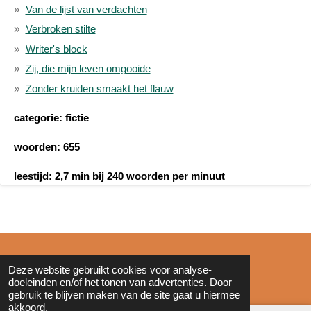
Van de lijst van verdachten
Verbroken stilte
Writer's block
Zij, die mijn leven omgooide
Zonder kruiden smaakt het flauw
categorie: fictie
woorden: 655
leestijd: 2,7 min bij 240 woorden per minuut
© 2011 - 2026 Zonderinkt.eu
Deze website gebruikt cookies voor analyse-
doeleinden en/of het tonen van advertenties. Door
gebruik te blijven maken van de site gaat u hiermee
akkoord.