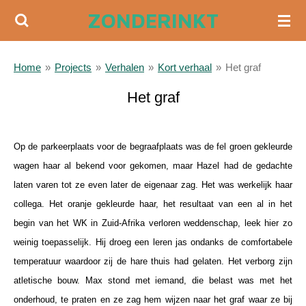
ZONDERINKT
Ga
direct
naar
Home
»
Projects
»
Verhalen
»
Kort verhaal
»
Het graf
de
hoofdinhoud
Het graf
a
Op de parkeerplaats voor de begraafplaats was de fel groen gekleurde
wagen haar al bekend voor gekomen, maar Hazel had de gedachte
laten varen tot ze even later de eigenaar zag. Het was werkelijk haar
collega. Het oranje gekleurde haar, het resultaat van een al in het
begin van het WK in Zuid-Afrika verloren weddenschap, leek hier zo
weinig toepasselijk. Hij droeg een leren jas ondanks de comfortabele
temperatuur waardoor zij de hare thuis had gelaten. Het verborg zijn
atletische bouw. Max stond met iemand, die belast was met het
onderhoud, te praten en ze zag hem wijzen naar het graf waar ze bij