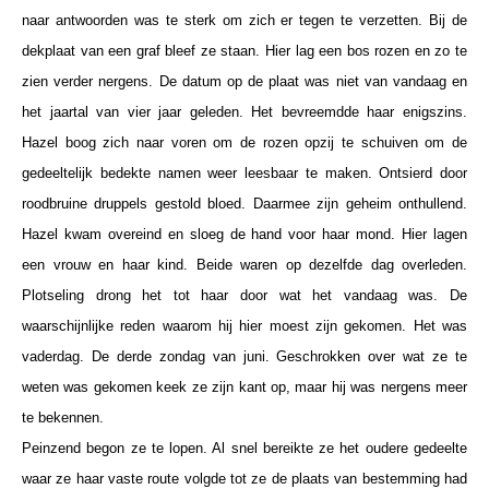
naar antwoorden was te sterk om zich er tegen te verzetten. Bij de
dekplaat van een graf bleef ze staan. Hier lag een bos rozen en zo te
zien verder nergens. De datum op de plaat was niet van vandaag en
het jaartal van vier jaar geleden. Het bevreemdde haar enigszins.
Hazel boog zich naar voren om de rozen opzij te schuiven om de
gedeeltelijk bedekte namen weer leesbaar te maken. Ontsierd door
roodbruine druppels gestold bloed. Daarmee zijn geheim onthullend.
Hazel kwam overeind en sloeg de hand voor haar mond. Hier lagen
een vrouw en haar kind. Beide waren op dezelfde dag overleden.
Plotseling drong het tot haar door wat het vandaag was. De
waarschijnlijke reden waarom hij hier moest zijn gekomen. Het was
vaderdag. De derde zondag van juni. Geschrokken over wat ze te
weten was gekomen keek ze zijn kant op, maar hij was nergens meer
te bekennen.
Peinzend begon ze te lopen. Al snel bereikte ze het oudere gedeelte
waar ze haar vaste route volgde tot ze de plaats van bestemming had