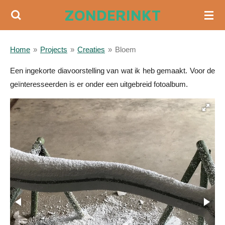
ZONDERINKT
Ga
direct
naar
Home
»
Projects
»
Creaties
»
Bloem
de
hoofdinhoud
Een ingekorte diavoorstelling van wat ik heb gemaakt. Voor de
geïnteresseerden is er onder een uitgebreid fotoalbum.