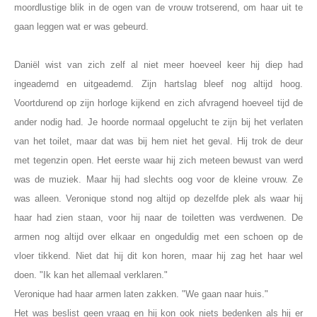
moordlustige blik in de ogen van de vrouw trotserend, om haar uit te
gaan leggen wat er was gebeurd.
Daniël wist van zich zelf al niet meer hoeveel keer hij diep had
ingeademd en uitgeademd. Zijn hartslag bleef nog altijd hoog.
Voortdurend op zijn horloge kijkend en zich afvragend hoeveel tijd de
ander nodig had. Je hoorde normaal opgelucht te zijn bij het verlaten
van het toilet, maar dat was bij hem niet het geval. Hij trok de deur
met tegenzin open. Het eerste waar hij zich meteen bewust van werd
was de muziek. Maar hij had slechts oog voor de kleine vrouw. Ze
was alleen. Veronique stond nog altijd op dezelfde plek als waar hij
haar had zien staan, voor hij naar de toiletten was verdwenen. De
armen nog altijd over elkaar en ongeduldig met een schoen op de
vloer tikkend. Niet dat hij dit kon horen, maar hij zag het haar wel
doen. "Ik kan het allemaal verklaren."
Veronique had haar armen laten zakken. "We gaan naar huis."
Het was beslist geen vraag en hij kon ook niets bedenken als hij er