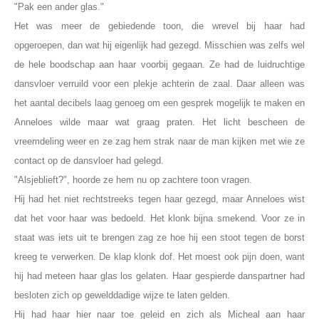
"Pak een ander glas."
Het was meer de gebiedende toon, die wrevel bij haar had
opgeroepen, dan wat hij eigenlijk had gezegd. Misschien was zelfs wel
de hele boodschap aan haar voorbij gegaan. Ze had de luidruchtige
dansvloer verruild voor een plekje achterin de zaal. Daar alleen was
het aantal decibels laag genoeg om een gesprek mogelijk te maken en
Anneloes wilde maar wat graag praten. Het licht bescheen de
vreemdeling weer en ze zag hem strak naar de man kijken met wie ze
contact op de dansvloer had gelegd.
"Alsjeblieft?", hoorde ze hem nu op zachtere toon vragen.
Hij had het niet rechtstreeks tegen haar gezegd, maar Anneloes wist
dat het voor haar was bedoeld. Het klonk bijna smekend. Voor ze in
staat was iets uit te brengen zag ze hoe hij een stoot tegen de borst
kreeg te verwerken. De klap klonk dof. Het moest ook pijn doen, want
hij had meteen haar glas los gelaten. Haar gespierde danspartner had
besloten zich op gewelddadige wijze te laten gelden.
Hij had haar hier naar toe geleid en zich als Micheal aan haar