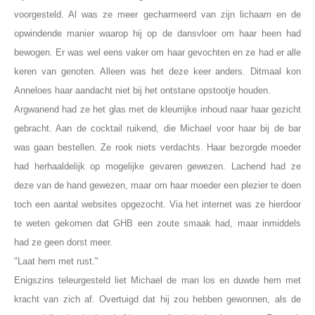
voorgesteld. Al was ze meer gecharmeerd van zijn lichaam en de
opwindende manier waarop hij op de dansvloer om haar heen had
bewogen. Er was wel eens vaker om haar gevochten en ze had er alle
keren van genoten. Alleen was het deze keer anders. Ditmaal kon
Anneloes haar aandacht niet bij het ontstane opstootje houden.
Argwanend had ze het glas met de kleurrijke inhoud naar haar gezicht
gebracht. Aan de cocktail ruikend, die Michael voor haar bij de bar
was gaan bestellen. Ze rook niets verdachts. Haar bezorgde moeder
had herhaaldelijk op mogelijke gevaren gewezen. Lachend had ze
deze van de hand gewezen, maar om haar moeder een plezier te doen
toch een aantal websites opgezocht. Via het internet was ze hierdoor
te weten gekomen dat GHB een zoute smaak had, maar inmiddels
had ze geen dorst meer.
"Laat hem met rust."
Enigszins teleurgesteld liet Michael de man los en duwde hem met
kracht van zich af. Overtuigd dat hij zou hebben gewonnen, als de