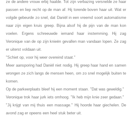
ze de andere vrouw erbij haalde. Tot zijn verbazing versnelde ze haar
passen en liep recht op de man af. Hij torende boven haar uit. Wat er
volgde gebeurde zo snel, dat Daniël in een vreemd soort automatisme
naar zijn eigen kruis greep. Bijna alsof hij de pijn van de man kon
voelen. Ergens schreeuwde iemand haar instemming. Hij zag
Veronique van de op zijn knieën gevallen man vandaan lopen. Ze zag
er uiterst voldaan uit.
"Schiet op, voor hij weer overeind staat."
Meer aansporing had Daniël niet nodig. Hij greep haar hand en samen
wrongen ze zich langs de mensen heen, om zo snel mogelijk buiten te
komen.
Op de parkeerplaats bleef hij een moment staan. "Dat was geweldig."
Veronique trok haar jurk iets omhoog. "Ik heb mijn knie zeer gedaan."
"Jij krijgt van mij thuis een massage."
Hij hoorde haar giechelen. De
avond zag er opeens een heel stuk beter uit.