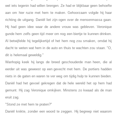
wel iets tegenin had willen brengen. Ze had er blijkbaar geen behoefte
aan om hier ruzie met hem te maken. Gehoorzaam volgde hij haar
richting de uitgang. Daniël liet zijn ogen over de mensenmassa gaan.
Hij had geen idee waar de andere vrouw was gebleven. Veronique
gunde hem zelfs geen tijd meer om nog een biertje te kunnen drinken.
Al betwijfelde hij tegelijkertijd of het hem nog zou smaken, omdat hij
dacht te weten wat hem in de auto en thuis te wachten zou staan. "O,
dit is helemaal geweldig."
Wanhopig keek hij langs de breed geschouderde man heen, die al
eerder uit was geweest op een gevecht met hem. De portiers hadden
niets in de gaten en waren te ver weg om tijdig hulp te kunnen bieden.
Daniël had het gevoel gekregen dat de hele wereld het op hem had
gemunt. Hij zag Veronique omkijken. Minstens zo kwaad als de man
eruit zag.
"Stond ze met hem te praten?"
Daniël knikte, zonder een woord te zeggen. Hij begreep niet waarom