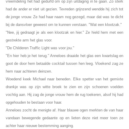
vreemdeling het had gedurfd om op zijn uitdaging in te gaan. Zo sterk
had de ander er niet uit gezien. Tevreden grijnzend wendde hij zich tot
de jonge vrouw. Ze had haar naam nog gezegd, maar dat was te dicht
bij de dansvloer geweest om te kunnen verstaan. "Wat een klootzak."
"Nee, jij gedraagt je als een klootzak en hier." Ze hield hem met een
gestrekte arm het glas voor.
"De Childeren Traffic Light was voor jou."
"En hier heb je het terug." Anneloes draaide het glas een kwartslag en
goot de door hem betaalde cocktail tussen hen leeg. Vloekend zag ze
hem naar achteren deinzen.
Woedend keek Michael naar beneden. Elke spetter van het gemixte
drankje was op zijn witte broek te zien en zijn schoenen voelden
vochtig aan. Hij zag de jonge vrouw hem de rug toekeren, alsof hij had
opgehouden te bestaan voor haar.
Anneloes zocht de menigte af. Haar blauwe ogen merkten de van haar
vandaan bewegende gedaante op en lieten deze niet meer toen ze
achter haar nieuwe bestemming aanging.