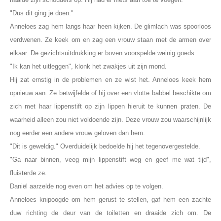
"Dus dit ging je doen."
Anneloes zag hem langs haar heen kijken. De glimlach was spoorloos
verdwenen. Ze keek om en zag een vrouw staan met de armen over
elkaar. De gezichtsuitdrukking er boven voorspelde weinig goeds.
"Ik kan het uitleggen", klonk het zwakjes uit zijn mond.
Hij zat ernstig in de problemen en ze wist het. Anneloes keek hem
opnieuw aan. Ze betwijfelde of hij over een vlotte babbel beschikte om
zich met haar lippenstift op zijn lippen hieruit te kunnen praten. De
waarheid alleen zou niet voldoende zijn. Deze vrouw zou waarschijnlijk
nog eerder een andere vrouw geloven dan hem.
"Dit is geweldig." Overduidelijk bedoelde hij het tegenovergestelde.
"Ga naar binnen, veeg mijn lippenstift weg en geef me wat tijd",
fluisterde ze.
Daniël aarzelde nog even om het advies op te volgen.
Anneloes knipoogde om hem gerust te stellen, gaf hem een zachte
duw richting de deur van de toiletten en draaide zich om. De