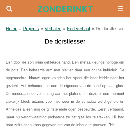
ZONDERINKT
Ga
direct
naar
Home
»
Projects
»
Verhalen
»
Kort verhaal
»
De dorstlesser
de
hoofdinhoud
De dorstlesser
a
Een door de zon bruin gekleurde hand. Een metaalkleurige horloge om
de pols. Een behaarde arm met hier en daar een bruine huidvlek. De
opgemaakte, blauwe ogen volgden het spoor die haar leidde naar het
gezicht. Het behoorde toe aan de eigenaar van de hand op haar glas.
De ronddraaiende verlichting aan het plafond liet deze er een moment
ziekelijk bleek uitzien, voor het weer in de schaduw werd gehuld en
Anneloes alleen nog de glinsterende ogen bespeurde. Eerst verbaasd,
maar nu verontwaardigd probeerde ze het glas los te trekken. Hij had
haar zelfs geen kans gegeven om van de inhoud te proeven. "Hé."