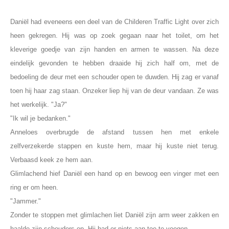
Daniël had eveneens een deel van de Childeren Traffic Light over zich
heen gekregen. Hij was op zoek gegaan naar het toilet, om het
kleverige goedje van zijn handen en armen te wassen. Na deze
eindelijk gevonden te hebben draaide hij zich half om, met de
bedoeling de deur met een schouder open te duwden. Hij zag er vanaf
toen hij haar zag staan. Onzeker liep hij van de deur vandaan. Ze was
het werkelijk. "Ja?"
"Ik wil je bedanken."
Anneloes overbrugde de afstand tussen hen met enkele
zelfverzekerde stappen en kuste hem, maar hij kuste niet terug.
Verbaasd keek ze hem aan.
Glimlachend hief Daniël een hand op en bewoog een vinger met een
ring er om heen.
"Jammer."
Zonder te stoppen met glimlachen liet Daniël zijn arm weer zakken en
haalde zijn schouders op. Hij had er niets aan toe te voegen.