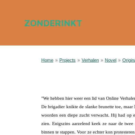
Ga
direct
ZONDERINKT
naar
de
hoofdinhoud
Home
»
Projects
»
Verhalen
»
Novel
»
Origi
a
"We hebben hier weer een lid van Online Verhale
De brigadier knikte de slanke brunette toe, maa
woorden een diepe zucht verwacht. Hij had op ee
zien. Enigszins aarzelend keek ze naar de twee
binnen te stappen. Voor ze echter kon protesteren