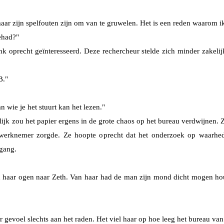
 maar zijn spelfouten zijn om van te gruwelen. Het is een reden waarom
ehad?"
k oprecht geïnteresseerd. Deze rechercheur stelde zich minder zakelij
B."
 wie je het stuurt kan het lezen."
jk zou het papier ergens in de grote chaos op het bureau verdwijnen. Z
n werknemer zorgde. Ze hoopte oprecht dat het onderzoek op waarh
gang.
n haar ogen naar Zeth. Van haar had de man zijn mond dicht mogen ho
gevoel slechts aan het raden. Het viel haar op hoe leeg het bureau va