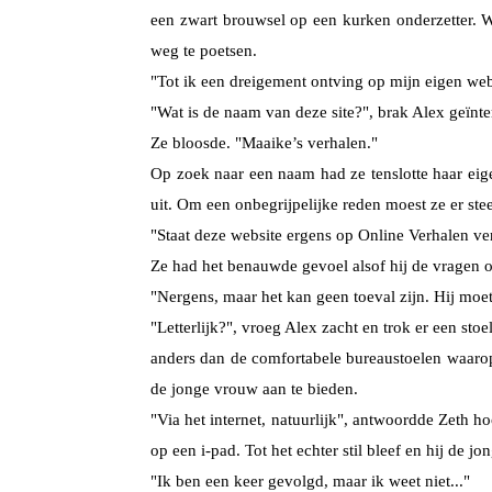
een zwart brouwsel op een kurken onderzetter. W
weg te poetsen.
"Tot ik een dreigement ontving op mijn eigen webs
"Wat is de naam van deze site?", brak Alex geïnte
Ze bloosde. "Maaike’s verhalen."
Op zoek naar een naam had ze tenslotte haar eige
uit. Om een onbegrijpelijke reden moest ze er ste
"Staat deze website ergens op Online Verhalen ve
Ze had het benauwde gevoel alsof hij de vragen o
"Nergens, maar het kan geen toeval zijn. Hij moet
"Letterlijk?", vroeg Alex zacht en trok er een sto
anders dan de comfortabele bureaustoelen waarop 
de jonge vrouw aan te bieden.
"Via het internet, natuurlijk", antwoordde Zeth
op een i-pad. Tot het echter stil bleef en hij de
"Ik ben een keer gevolgd, maar ik weet niet..."