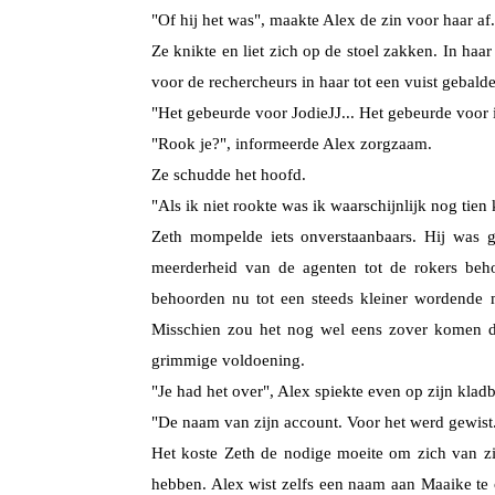
"Of hij het was", maakte Alex de zin voor haar af.
Ze knikte en liet zich op de stoel zakken. In h
voor de rechercheurs in haar tot een vuist gebald
"Het gebeurde voor JodieJJ... Het gebeurde voor 
"Rook je?", informeerde Alex zorgzaam.
Ze schudde het hoofd.
"Als ik niet rookte was ik waarschijnlijk nog tien 
Zeth mompelde iets onverstaanbaars. Hij was g
meerderheid van de agenten tot de rokers beho
behoorden nu tot een steeds kleiner wordende 
Misschien zou het nog wel eens zover komen d
grimmige voldoening.
"Je had het over", Alex spiekte even op zijn kladb
"De naam van zijn account. Voor het werd gewist
Het koste Zeth de nodige moeite om zich van zi
hebben. Alex wist zelfs een naam aan Maaike te