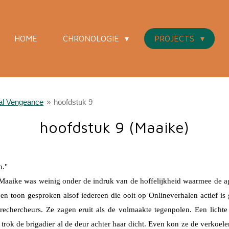
HOME
CHRONOLOGIE
PROJECTS
nal Vengeance
»
hoofdstuk 9
hoofdstuk 9 (Maaike)
n."
r Maaike was weinig onder de indruk van de hoffelijkheid waarmee de ag
n toon gesproken alsof iedereen die ooit op Onlineverhalen actief is 
 rechercheurs. Ze zagen eruit als de volmaakte tegenpolen. Een lic
 trok de brigadier al de deur achter haar dicht. Even kon ze de verkoe