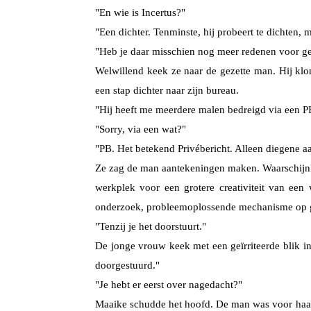
"En wie is Incertus?"
"Een dichter. Tenminste, hij probeert te dichten,
"Heb je daar misschien nog meer redenen voor g
Welwillend keek ze naar de gezette man. Hij klon
een stap dichter naar zijn bureau.
"Hij heeft me meerdere malen bedreigd via een P
"Sorry, via een wat?"
"PB. Het betekend Privébericht. Alleen diegene aan
Ze zag de man aantekeningen maken. Waarschijnli
werkplek voor een grotere creativiteit van ee
onderzoek, probleemoplossende mechanisme op 
"Tenzij je het doorstuurt."
De jonge vrouw keek met een geïrriteerde blik i
doorgestuurd."
"Je hebt er eerst over nagedacht?"
Maaike schudde het hoofd. De man was voor haar 