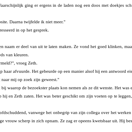
aarschijnlijk ging er ergens in de laden nog een doos met doekjes sc
ite. Daarna twijfelde ik niet meer."
resseerd in op het gesprek.
n naam er deel van uit te laten maken. Ze vond het goed klinken, maar
eds van kleuren.
rmeld?", vroeg Zeth.
p haar afvuurde. Het gebeurde op een manier alsof hij een antwoord eis
 naar mij op zoek zijn geweest."
el bij waarop de bezoekster plaats kon nemen als ze dit wenste. Het was 
hij en Zeth zaten. Het was beter geschikt om zijn voeten op te leggen, 
 hoofdschuddend, vanwege het onbegrip van zijn collega over het werken
 jonge vrouw scherp in zich opnam. Ze zag er opeens kwetsbaar uit. Hij b