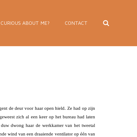
CURIOUS ABOUT ME?
CONTACT
ent de deur voor haar open hield. Ze had op zijn
geweest zich al een keer op het bureau had laten
hte duw dwong haar de werkkamer van het tweetal
lende wind van een draaiende ventilator op één van