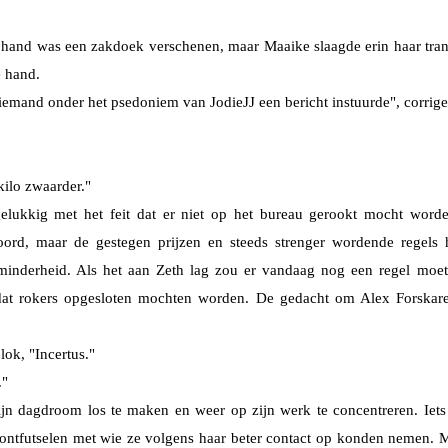
aar hand was een zakdoek verschenen, maar Maaike slaagde erin haar tr
e hand.
iemand onder het psedoniem van JodieJJ een bericht instuurde", corrigee
kilo zwaarder."
elukkig met het feit dat er niet op het bureau gerookt mocht word
ord, maar de gestegen prijzen en steeds strenger wordende regels 
minderheid. Als het aan Zeth lag zou er vandaag nog een regel moe
at rokers opgesloten mochten worden. De gedacht om Alex Forskar
lok, "Incertus."
."
jn dagdroom los te maken en weer op zijn werk te concentreren. Iet
 ontfutselen met wie ze volgens haar beter contact op konden nemen. 