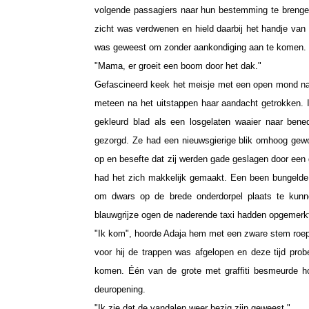
volgende passagiers naar hun bestemming te brengen
zicht was verdwenen en hield daarbij het handje van h
was geweest om zonder aankondiging aan te komen.
"Mama, er groeit een boom door het dak."
Gefascineerd keek het meisje met een open mond na
meteen na het uitstappen haar aandacht getrokken. 
gekleurd blad als een losgelaten waaier naar bene
gezorgd. Ze had een nieuwsgierige blik omhoog gewo
op en besefte dat zij werden gade geslagen door een
had het zich makkelijk gemaakt. Een been bungelde 
om dwars op de brede onderdorpel plaats te kunn
blauwgrijze ogen de naderende taxi hadden opgemerk
"Ik kom", hoorde Adaja hem met een zware stem roepe
voor hij de trappen was afgelopen en deze tijd pro
komen. Één van de grote met graffiti besmeurde h
deuropening.
"Ik zie dat de vandalen weer bezig zijn geweest."