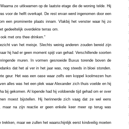
 Waarna ze uitkwamen op de laatste etage die de woning telde. Hij
as voor de helft overkapt. De rest ervan werd ingenomen door een
om een prominente plaats innam. Vlakbij het venster waar hij zo
t gedeeltelijk overdekte terras om.
ook met ons thee drinken."
gezicht van het meisje. Slechts weinig anderen zouden bereid zijn
aar hij had er geen moment spijt van gehad. Verschillende soorten
mringende muren. In vormen gesnoeide Buxus torende boven de
danks dat het al ver in het jaar was, nog steeds in bloei stonden.
te geur. Het was een oase waar zelfs een koppel koolmezen hun
n alles was het een plek waar Alexander zich thuis voelde en hij
 bij gekomen. Al lopende had hij voldoende tijd gehad om er over
nnen moest bijstellen. Hij herinnerde zich vaag dat ze wel eens
d, maar na zijn reactie er geen enkele keer meer op terug was
e trekken, maar we zullen het waarschijnlijk eerst kindveilig moeten