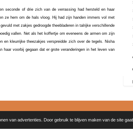
n seconde of drie zich van de verrassing had hersteld en haar
toen ze hem om de hals vloog. Hij had zijn handen immers vol met
r gevuld met zakjes gedroogde theebladeren in talrijke verschillende
poedig vallen. Net als het koffertje om eveneens de armen om zijn
en en kleurrijke theezakjes verspreidde zich over de tegels. Nisha
n haar voorbij gegaan dat er grote veranderingen in het leven van
onen van advertenties. Door gebruik te blijven maken van de site gaa