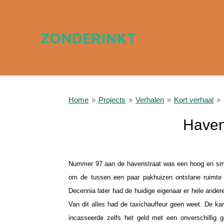
Ga
direct
ZONDERINKT
naar
de
hoofdinhoud
Home
»
Projects
»
Verhalen
»
Kort verhaal
»
Haven
a
Nummer 97 aan de havenstraat was een hoog en smal
om de tussen een paar pakhuizen ontstane ruimte 
Decennia later had de huidige eigenaar er hele ander
Van dit alles had de taxichauffeur geen weet. De k
incasseerde zelfs het geld met een onverschillig 