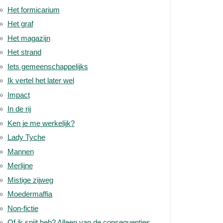
Het formicarium
Het graf
Het magazijn
Het strand
Iets gemeenschappelijks
Ik vertel het later wel
Impact
In de rij
Ken je me werkelijk?
Lady Tyche
Mannen
Merlijne
Mistige zijweg
Moedermaffia
Non-fictie
Of ik spijt heb? Alleen van de consequenties