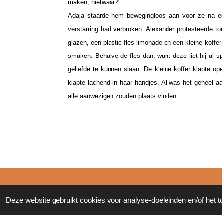
maken, nietwaar?"
Adaja staarde hem bewegingloos aan voor ze na ee
verstarring had verbroken. Alexander protesteerde 
glazen, een plastic fles limonade en een kleine koffe
smaken. Behalve de fles dan, want deze liet hij al s
geliefde te kunnen slaan. De kleine koffer klapte op
klapte lachend in haar handjes. Al was het geheel aa
alle aanwezigen zouden plaats vinden.
© 2011 - 2026 Zonderinkt.eu
Deze website gebruikt cookies voor analyse-doeleinden en/of het t