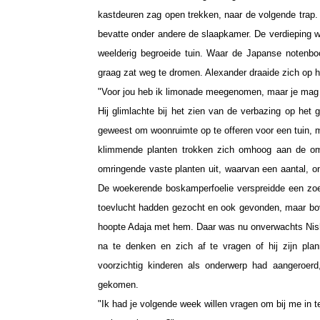
kastdeuren zag open trekken, naar de volgende trap.
bevatte onder andere de slaapkamer. De verdieping w
weelderig begroeide tuin. Waar de Japanse notenbo
graag zat weg te dromen. Alexander draaide zich op he
"Voor jou heb ik limonade meegenomen, maar je mag 
Hij glimlachte bij het zien van de verbazing op het 
geweest om woonruimte op te offeren voor een tuin, m
klimmende planten trokken zich omhoog aan de o
omringende vaste planten uit, waarvan een aantal, on
De woekerende boskamperfoelie verspreidde een zoe
toevlucht hadden gezocht en ook gevonden, maar bove
hoopte Adaja met hem. Daar was nu onverwachts Nisha
na te denken en zich af te vragen of hij zijn pla
voorzichtig kinderen als onderwerp had aangeroer
gekomen.
"Ik had je volgende week willen vragen om bij me in t