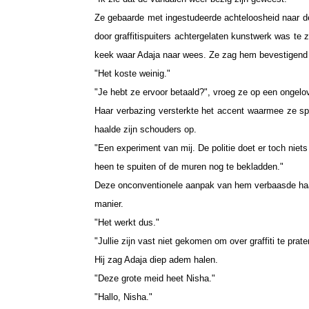
Ze gebaarde met ingestudeerde achteloosheid naar de
door graffitispuiters achtergelaten kunstwerk was te zi
keek waar Adaja naar wees. Ze zag hem bevestigend
"Het koste weinig."
"Je hebt ze ervoor betaald?", vroeg ze op een ongelo
Haar verbazing versterkte het accent waarmee ze spr
haalde zijn schouders op.
"Een experiment van mij. De politie doet er toch niet
heen te spuiten of de muren nog te bekladden."
Deze onconventionele aanpak van hem verbaasde haar 
manier.
"Het werkt dus."
"Jullie zijn vast niet gekomen om over graffiti te prate
Hij zag Adaja diep adem halen.
"Deze grote meid heet Nisha."
"Hallo, Nisha."