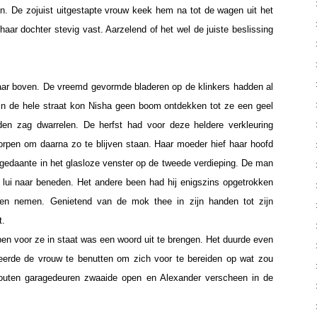
. De zojuist uitgestapte vrouw keek hem na tot de wagen uit het
aar dochter stevig vast. Aarzelend of het wel de juiste beslissing
ar boven. De vreemd gevormde bladeren op de klinkers hadden al
In de hele straat kon Nisha geen boom ontdekken tot ze een geel
den zag dwarrelen. De herfst had voor deze heldere verkleuring
rpen om daarna zo te blijven staan. Haar moeder hief haar hoofd
 gedaante in het glasloze venster op de tweede verdieping. De man
lui naar beneden. Het andere been had hij enigszins opgetrokken
en nemen. Genietend van de mok thee in zijn handen tot zijn
t.
n voor ze in staat was een woord uit te brengen. Het duurde even
beerde de vrouw te benutten om zich voor te bereiden op wat zou
outen garagedeuren zwaaide open en Alexander verscheen in de