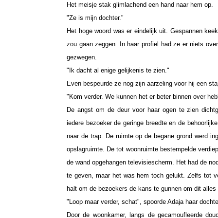
Het meisje stak glimlachend een hand naar hem op.
"Ze is mijn dochter."
Het hoge woord was er eindelijk uit. Gespannen keek
zou gaan zeggen. In haar profiel had ze er niets ov
gezwegen.
"Ik dacht al enige gelijkenis te zien."
Even bespeurde ze nog zijn aarzeling voor hij een sta
"Kom verder. We kunnen het er beter binnen over heb
De angst om de deur voor haar ogen te zien dicht
iedere bezoeker de geringe breedte en de behoorlijk
naar de trap. De ruimte op de begane grond werd i
opslagruimte. De tot woonruimte bestempelde verdiep
de wand opgehangen televisiescherm. Het had de nodi
te geven, maar het was hem toch gelukt. Zelfs tot ve
halt om de bezoekers de kans te gunnen om dit alles 
"Loop maar verder, schat", spoorde Adaja haar docht
Door de woonkamer, langs de gecamoufleerde dou