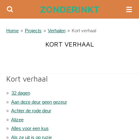
ZONDERINKT
Ga
direct
naar
Home
»
Projects
»
Verhalen
»
Kort verhaal
de
hoofdinhoud
KORT VERHAAL
Kort verhaal
32 dagen
Aan deze deur geen gezeur
Achter de rode deur
Alizee
Alles voor een kus
Als ze uit is op ruzie