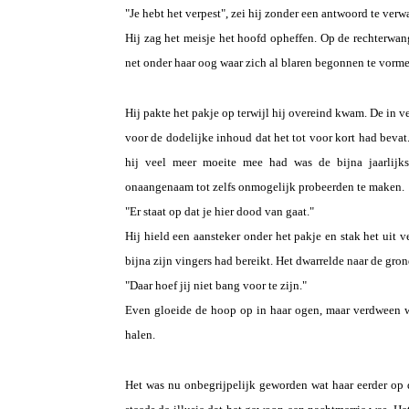
"Je hebt het verpest", zei hij zonder een antwoord te verw
Hij zag het meisje het hoofd opheffen. Op de rechterwan
net onder haar oog waar zich al blaren begonnen te vorme
Hij pakte het pakje op terwijl hij overeind kwam. De in v
voor de dodelijke inhoud dat het tot voor kort had beva
hij veel meer moeite mee had was de bijna jaarlijkse
onaangenaam tot zelfs onmogelijk probeerden te maken.
"Er staat op dat je hier dood van gaat."
Hij hield een aansteker onder het pakje en stak het uit v
bijna zijn vingers had bereikt. Het dwarrelde naar de gro
"Daar hoef jij niet bang voor te zijn."
Even gloeide de hoop op in haar ogen, maar verdween w
halen.
Het was nu onbegrijpelijk geworden wat haar eerder op