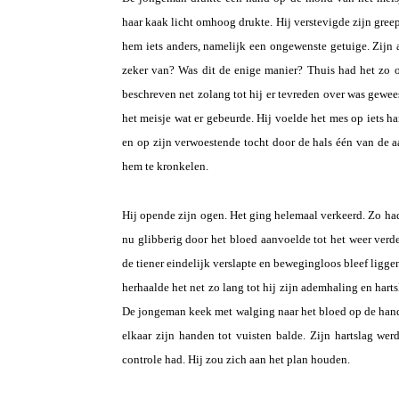
haar kaak licht omhoog drukte. Hij verstevigde zijn greep
hem iets anders, namelijk een ongewenste getuige. Zijn
zeker van? Was dit de enige manier? Thuis had het zo 
beschreven net zolang tot hij er tevreden over was gewees
het meisje wat er gebeurde. Hij voelde het mes op iets h
en op zijn verwoestende tocht door de hals één van de 
hem te kronkelen.
Hij opende zijn ogen. Het ging helemaal verkeerd. Zo had 
nu glibberig door het bloed aanvoelde tot het weer verd
de tiener eindelijk verslapte en bewegingloos bleef liggen
herhaalde het net zo lang tot hij zijn ademhaling en harts
De jongeman keek met walging naar het bloed op de hand
elkaar zijn handen tot vuisten balde. Zijn hartslag we
controle had. Hij zou zich aan het plan houden.