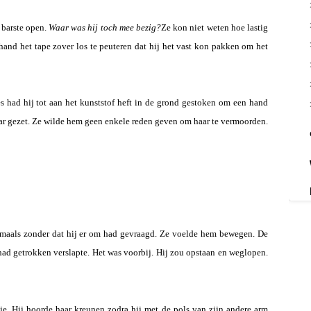
 barste open.
Waar was hij toch mee bezig?
Ze kon niet weten hoe lastig
nd het tape zover los te peuteren dat hij het vast kon pakken om het
 had hij tot aan het kunststof heft in de grond gestoken om een hand
aar gezet. Ze wilde hem geen enkele reden geven om haar te vermoorden.
gmaals zonder dat hij er om had gevraagd. Ze voelde hem bewegen. De
had getrokken verslapte. Het was voorbij. Hij zou opstaan en weglopen.
. Hij hoorde haar kreunen zodra hij met de pols van zijn andere arm