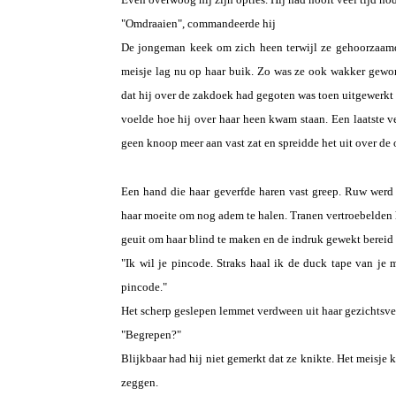
"Omdraaien", commandeerde hij
De jongeman keek om zich heen terwijl ze gehoorzaamde
meisje lag nu op haar buik. Zo was ze ook wakker gewor
dat hij over de zakdoek had gegoten was toen uitgewerkt 
voelde hoe hij over haar heen kwam staan. Een laatste v
geen knoop meer aan vast zat en spreidde het uit over de 
Een hand die haar geverfde haren vast greep. Ruw werd 
haar moeite om nog adem te halen. Tranen vertroebelden h
geuit om haar blind te maken en de indruk gewekt bereid t
"Ik wil je pincode. Straks haal ik de duck tape van je 
pincode."
Het scherp geslepen lemmet verdween uit haar gezichtsve
"Begrepen?"
Blijkbaar had hij niet gemerkt dat ze knikte. Het meisje 
zeggen.