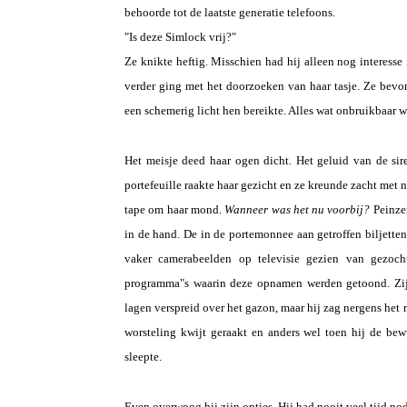
behoorde tot de laatste generatie telefoons.
"Is deze Simlock vrij?"
Ze knikte heftig. Misschien had hij alleen nog interesse i
verder ging met het doorzoeken van haar tasje. Ze bevon
een schemerig licht hen bereikte. Alles wat onbruikbaar 
Het meisje deed haar ogen dicht. Het geluid van de si
portefeuille raakte haar gezicht en ze kreunde zacht met 
tape om haar mond.
Wanneer was het nu voorbij?
Peinze
in de hand. De in de portemonnee aan getroffen biljetten
vaker camerabeelden op televisie gezien van gezoch
programma"s waarin deze opnamen werden getoond. Zij
lagen verspreid over het gazon, maar hij zag nergens het 
worsteling kwijt geraakt en anders wel toen hij de bew
sleepte.
Even overwoog hij zijn opties. Hij had nooit veel tijd no