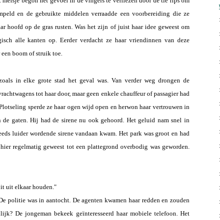
 meisje begon het gevoel in de vingers te verliezen door de tie rips om
mpeld en de gebruikte middelen verraadde een voorbereiding die ze
ar hoofd op de gras rusten. Was het zijn of juist haar idee geweest om
isch alle kanten op. Eerder verdacht ze haar vriendinnen van deze
een boom of struik toe.
oals in elke grote stad het geval was. Van verder weg drongen de
vrachtwagens tot haar door, maar geen enkele chauffeur of passagier had
 Plotseling sperde ze haar ogen wijd open en herwon haar vertrouwen in
 de gaten. Hij had de sirene nu ook gehoord. Het geluid nam snel in
teeds luider wordende sirene vandaan kwam. Het park was groot en had
 hier regelmatig geweest tot een plattegrond overbodig was geworden.
it uit elkaar houden."
d. De politie was in aantocht. De agenten kwamen haar redden en zouden
lijk? De jongeman bekeek geïnteresseerd haar mobiele telefoon. Het