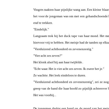
Vingers raakten haar pijnlijke wang aan. Een kleine blaar
het voor de jongeman was om met een gehandschoende ha
eraf te trekken.
"Eindelijk."
Langzaam trok hij het duck tape van haar mond. Het mes
hiervoor vrij te hebben. Het meisje had de tanden op elk
"Vierduizend achthonderd en zevenenzestig."
"Vier acht zes zeven?"
Het klonk alsof hij aan haar twijfelde.
"Echt waar. Het is vier acht zes zeven. Ik zweer het je."
Ze wachtte. Het leek eindeloos te duren.
"Vierduizend achthonderd en zevenenzestig", zei ze no
greep van de hand die haar hoofd zo pijnlijk achterover 
Het was voorbij...
De jongeman drukte een hand op de mond van het meisje