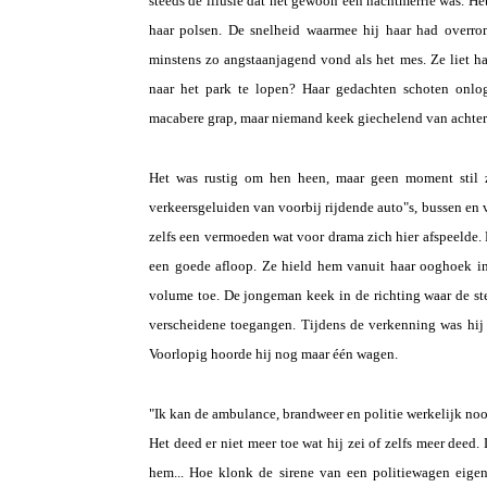
steeds de illusie dat het gewoon een nachtmerrie was. Het
haar polsen. De snelheid waarmee hij haar had overro
minstens zo angstaanjagend vond als het mes. Ze liet ha
naar het park te lopen? Haar gedachten schoten onlog
macabere grap, maar niemand keek giechelend van achter 
Het was rustig om hen heen, maar geen moment stil z
verkeersgeluiden van voorbij rijdende auto"s, bussen en 
zelfs een vermoeden wat voor drama zich hier afspeelde.
een goede afloop. Ze hield hem vanuit haar ooghoek in
volume toe. De jongeman keek in de richting waar de s
verscheidene toegangen. Tijdens de verkenning was hij
Voorlopig hoorde hij nog maar één wagen.
"Ik kan de ambulance, brandweer en politie werkelijk noo
Het deed er niet meer toe wat hij zei of zelfs meer dee
hem... Hoe klonk de sirene van een politiewagen eigen