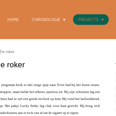
HOME
CHRONOLOGIE
PROJECTS
De roker
e roker
e jongeman keek er met enige spijt naar. Even had hij het horen sissen.
stoppen, maar stelde het telkens opnieuw uit. Bij zijn schoenen lag een
sschien had ze wel een goede invloed op hem. Hij vond het lachwekkend.
je. Het pakje Lucky Strike lag vlak voor haar gezicht. Hij boog zich
ndschoenen aan er toch van af om de sigaret op te rapen.