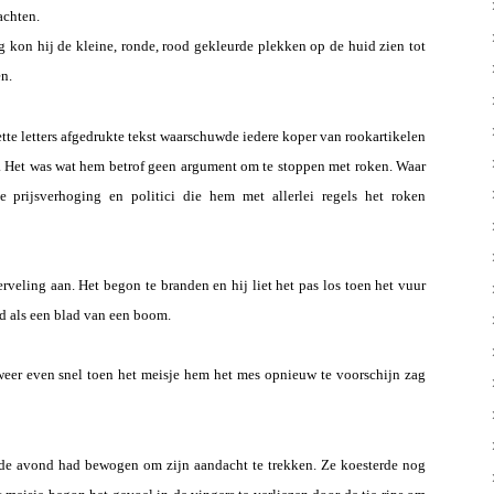
achten.
g kon hij de kleine, ronde, rood gekleurde plekken op de huid zien tot
n.
ette letters afgedrukte tekst waarschuwde iedere koper van rookartikelen
t. Het was wat hem betrof geen argument om te stoppen met roken. Waar
 prijsverhoging en politici die hem met allerlei regels het roken
erveling aan. Het begon te branden en hij liet het pas los toen het vuur
nd als een blad van een boom.
eer even snel toen het meisje hem het mes opnieuw te voorschijn zag
 de avond had bewogen om zijn aandacht te trekken. Ze koesterde nog