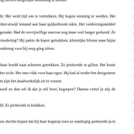
. Het werd tijd om te vertrekken. Hij begon onrustig te worden. Het
den terwijl iemand aan haar spijkerbroek rukte. Het verdovingsmiddel
geraakt. Had de onvrijwillige narcose nog maar veel langer geduurd. Ze
ernedering? Hij pakte de kapot getrokken, kleurrijke blouse waar bijna
onderrug voor hij erop ging zitten.
haar hoofd naar achteren getrokken. Ze probeerde te gillen. Het koste
et zicht. Het mes vlak voor haar ogen. Hij had al eerder het dreigement
e zijn het daadwerkelijk uit te voeren.
mond en dan wil ik dat je stil bent, begrepen? Daarna vertel je mij de
ld. Ze probeerde te knikken.
kon slechts hopen dat hij haar begreep toen ze wanhopig probeerde ja te