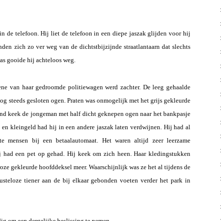
n de telefoon. Hij liet de telefoon in een diepe jaszak glijden voor hij
den zich zo ver weg van de dichtstbijzijnde straatlantaarn dat slechts
was gooide hij achteloos weg.
rene van haar gedroomde politiewagen werd zachter. De leeg gehaalde
nog steeds gesloten ogen. Praten was onmogelijk met het grijs gekleurde
nd keek de jongeman met half dicht geknepen ogen naar het bankpasje
 en kleingeld had hij in een andere jaszak laten verdwijnen. Hij had al
te mensen bij een betaalautomaat. Het waren altijd zeer leerzame
 had een pet op gehad. Hij keek om zich heen. Haar kledingstukken
roze gekleurde hoofddeksel meer. Waarschijnlijk was ze het al tijdens de
usteloze tiener aan de bij elkaar gebonden voeten verder het park in
dig om een dergelijke beslissing te nemen.