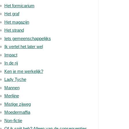
Het formicarium
Het graf
Het magazijn
Het strand
Iets gemeenschappelijks
Ik vertel het later wel
Impact
In de rij
Ken je me werkelijk?
Lady Tyche
Mannen
Merlijne
Mistige zijweg
Moedermaffia
Non-fictie
Of ik spijt heb? Alleen van de consequenties