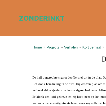
Ga
direct
ZONDERINKT
naar
de
hoofdinhoud
Home
»
Projects
»
Verhalen
»
Kort verhaal
»
D
a
De half opgerookte sigaret doofde snel uit in de plas. D
Het klonk hem treurig in de oren. Hij was van plan om te 
verkreukeld pakje dat zijn laatste sigaret had bevat. Mi
Er klonk een luid gekreun en hij keek neer op het meis
voorover met een uitgestrekte hand, maar zag zelfs met ha