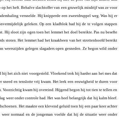
 op het heft. Behalve slachtoffer van een gruwelijk misdrijf was ze voor
 ademhaling versnelde. Hij knipperde een zweetdruppel weg. Was hij er
onvermijdelijk geleken. Op een kladblok had hij de te volgen stappen
t. Hij sloot zijn ogen toen het lemmet het doel bereikte. Pas nu besefte
ards stoten. Het lemmet had het kraakbeen van het strottenhoofd bereikt
aan weerszijden gelegen slagaders open gesneden. Ze begon wild onder
hij het zich niet voorgesteld. Vloekend trok hij harder aan het mes dat
er sneed en tenslotte vrij kwam. Het leek een eeuwigheid te duren voor
. Voorzichtig kwam hij overeind. Hijgend begon hij tot tien te tellen en
lag weer onder controle had. Het was heel belangrijk dat hij kalm bleef.
schoenen. Het maakte een klevend geluid toen hij een paar keer achter
rd weer normaal en de jongeman voelde dat hij de situatie weer onder