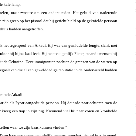
de kale lamp.
voelen, maar zweette om een andere reden. Het geluid van naderende
 zijn greep op het pistool dat hij gericht hield op de geknielde persoon
khuis hadden aangetroffen.
ijk het tegenpool van Arkadi. Hij was van gemiddelde lengte, slank met
oor hij bijna kaal leek. Hij heette eigenlijk Pieter, maar de mensen bij
uit de Oekraïne. Deze immigranten zochten de grenzen van de wetten op
oegoslaven die al een gewelddadige reputatie in de onderwereld hadden
bromde Arkadi.
r de als Pyotr aangeduide persoon. Hij deinsde naar achteren toen de
kreeg een trap in zijn rug. Kreunend viel hij naar voren en kronkelde
tellen waar we zijn baas kunnen vinden."
'. Deze baas was verantwoordelijk geweest voor het pistool in zijn mond.