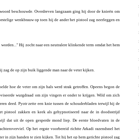
ntwoord beschouwde. Overdreven langzaam ging hij door de knieën om
orstelige wenkbrauw op toen hij de ander het pistool zag neerleggen en
k worden..." Hij zocht naar een neutralere klinkende term omdat het hem
 zag de op zijn buik liggende man naar de veter kijken.
oelde hoe de veter om zijn hals werd strak getroffen. Opeens begon de
viseerde wurgdraad om zijn vingers er onder te krijgen. Wild om zich
ren deed. Pyotr zette een knie tussen de schouderbladen terwijl hij de
het pistool zakken en keek als gehypnotiseerd naar de in doodsstrijd
ijl dat uit de open gesperde mond liep. De eerste bloedvaten in de
chteroverviel. Op het ergste voorbereid richtte Arkadi razendsnel het
r in zijn handen te zien kijken. Tot hij het op hem gerichte pistool zag