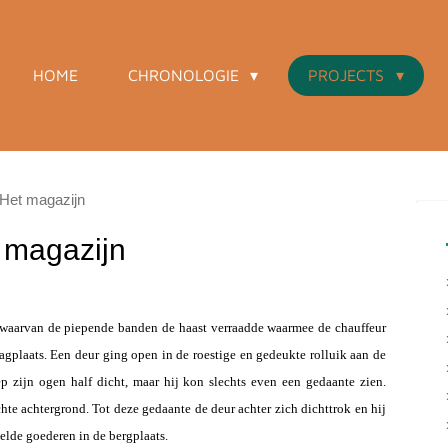
HOME
CHRONOLOGIE
PROJECTS
Het magazijn
 magazijn
waarvan de piepende banden de haast verraadde waarmee de chauffeur
gplaats. Een deur ging open in de roestige en gedeukte rolluik aan de
 zijn ogen half dicht, maar hij kon slechts even een gedaante zien.
hte achtergrond. Tot deze gedaante de deur achter zich dichttrok en hij
elde goederen in de bergplaats.