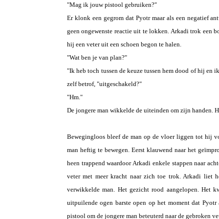
"Mag ik jouw pistool gebruiken?"
Er klonk een gegrom dat Pyotr maar als een negatief a
geen ongewenste reactie uit te lokken. Arkadi trok een b
hij een veter uit een schoen begon te halen.
"Wat ben je van plan?"
"Ik heb toch tussen de keuze tussen hem dood of hij en i
zelf betrof, "uitgeschakeld?"
"Hm."
De jongere man wikkelde de uiteinden om zijn handen. Hij
Bewegingloos bleef de man op de vloer liggen tot hij v
man heftig te bewegen. Eerst klauwend naar het geïmpro
heen trappend waardoor Arkadi enkele stappen naar achte
veter met meer kracht naar zich toe trok. Arkadi liet 
verwikkelde man. Het gezicht rood aangelopen. Het kw
uitpuilende ogen barste open op het moment dat Pyotr a
pistool om de jongere man beteuterd naar de gebroken vete