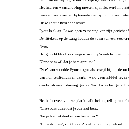
Het had een waarschuwing moeten zijn. Het werd in plaat
heen en weer danste. Hij torende met zijn ruim twee mete
"Ik wil dat je hem doodschiet."
Pyotr keek op. Er was geen verbazing van zijn gezicht af
De littekens op de wang hadden de vorm van een zeester
"Nee."
Het gezicht bleef onbewogen toen hij Arkadi het pistool z
"Onze baas wil dat je hem opruimt."
"Nee", antwoordde Pyotr nogmaals terwijl hij op de nu
van hun territorium en daarbij werd geen middel tegen
daarbij als een oplossing gezien. Wat dus nu het geval ble
Het had er veel van weg dat hij alle belangstelling voor h
"Onze baas denkt dat je een mol bent."
"En je laat het denken aan hem over?"
"Hij is de baas", verklaarde Arkadi schouderophalend.