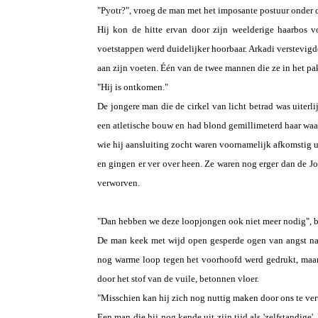
"Pyotr?", vroeg de man met het imposante postuur onder 
Hij kon de hitte ervan door zijn weelderige haarbos 
voetstappen werd duidelijker hoorbaar. Arkadi verstevigde
aan zijn voeten. Één van de twee mannen die ze in het pa
"Hij is ontkomen."
De jongere man die de cirkel van licht betrad was uiterl
een atletische bouw en had blond gemillimeterd haar waard
wie hij aansluiting zocht waren voornamelijk afkomstig 
en gingen er ver over heen. Ze waren nog erger dan de J
verworven.
"Dan hebben we deze loopjongen ook niet meer nodig", 
De man keek met wijd open gesperde ogen van angst naa
nog warme loop tegen het voorhoofd werd gedrukt, maar 
door het stof van de vuile, betonnen vloer.
"Misschien kan hij zich nog nuttig maken door ons te ver
Een man die hij nog kende uit zijn tijd als 'zelfstandige