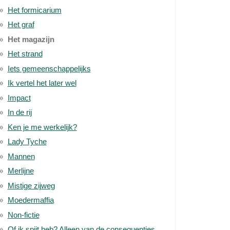
Het formicarium
Het graf
Het magazijn
Het strand
Iets gemeenschappelijks
Ik vertel het later wel
Impact
In de rij
Ken je me werkelijk?
Lady Tyche
Mannen
Merlijne
Mistige zijweg
Moedermaffia
Non-fictie
Of ik spijt heb? Alleen van de consequenties