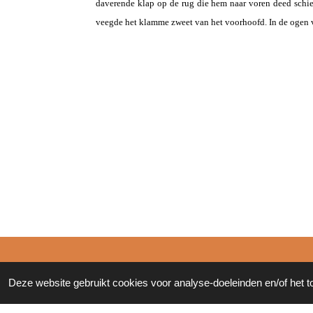
daverende klap op de rug die hem naar voren deed schie
veegde het klamme zweet van het voorhoofd. In de ogen v
© 2011 - 2026 Zonderinkt.eu
Deze website gebruikt cookies voor analyse-doeleinden en/of het t