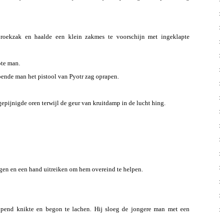
broekzak en haalde een klein zakmes te voorschijn met ingeklapte
ote man.
pende man het pistool van Pyotr zag oprapen.
epijnigde oren terwijl de geur van kruitdamp in de lucht hing.
rgen en een hand uitreiken om hem overeind te helpen.
ijpend knikte en begon te lachen. Hij sloeg de jongere man met een