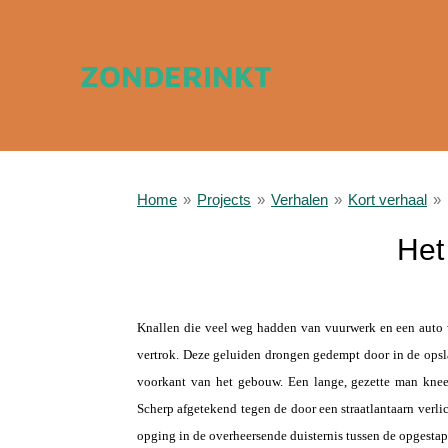
Ga
direct
ZONDERINKT
naar
de
hoofdinhoud
Home
»
Projects
»
Verhalen
»
Kort verhaal
»
Het
a
Knallen die veel weg hadden van vuurwerk en een auto 
vertrok. Deze geluiden drongen gedempt door in de opsla
voorkant van het gebouw. Een lange, gezette man kneep
Scherp afgetekend tegen de door een straatlantaarn verlic
opging in de overheersende duisternis tussen de opgestap