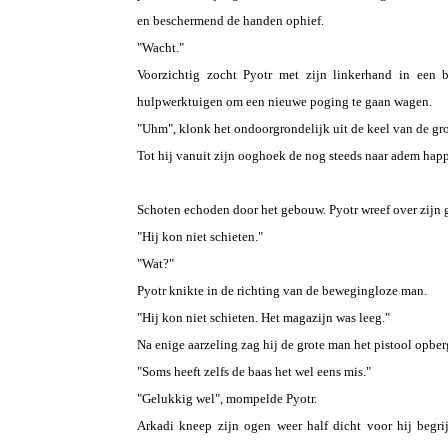
en beschermend de handen ophief.
"Wacht."
Voorzichtig zocht Pyotr met zijn linkerhand in een 
hulpwerktuigen om een nieuwe poging te gaan wagen.
"Uhm", klonk het ondoorgrondelijk uit de keel van de gr
Tot hij vanuit zijn ooghoek de nog steeds naar adem hap
Schoten echoden door het gebouw. Pyotr wreef over zijn g
"Hij kon niet schieten."
"Wat?"
Pyotr knikte in de richting van de bewegingloze man.
"Hij kon niet schieten. Het magazijn was leeg."
Na enige aarzeling zag hij de grote man het pistool opbe
"Soms heeft zelfs de baas het wel eens mis."
"Gelukkig wel", mompelde Pyotr.
Arkadi kneep zijn ogen weer half dicht voor hij begr