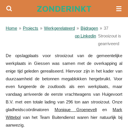
ZONDERINKT
Ga
direct
naar
Home
»
Projects
»
Werkgerelateerd
»
Bijdragen
»
37
de
op Linkedin
Strooizout is
hoofdinhoud
gearriveerd
De opslagplaats voor strooizout van de gemeentelijke
werkplaats in Giessen was samen met de overkapping al
enige tijd geleden gerealiseerd. Hiervoor zijn in het kader van
duurzaamheid de betonnen megablokken hergebruikt. Voor
even fungeerde de zoutloods als een werkplaats, maar
vandaag arriveerde de eerste vrachtwagens van Huigevoort
B.V. met een totale lading van 296 ton aan strooizout. Onze
gladheidscoördinatoren
Monique Groenevelt
en
Mark
Wittebol
van het Team Buitendienst waren hier natuurlijk bij
aanwezig.