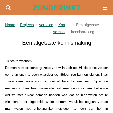
ZONDERINKT
Ga
direct
naar
Home
»
Projects
»
Verhalen
»
Kort
»
Een afgetaste
de
verhaal
kennismaking
hoofdinhoud
Een afgetaste kennismaking
a
"Ik sta te wachten."
De man nam de korte, gezette vrouw in zich op. Hij deed het zonder
een stap opzij te doen waardoor de liftdeur zou kunnen sluiten. Haar
zware stem paste voor zijn gevoel beter bij een man. Zij en de
mensen om haar heen waren allemaal vreemden voor hem. Het enige
wat ze met elkaar gemeen hadden was dat ze hier waren om te
winkelen in het uitgebreide winkelcentrum. Vanuit het oogpunt van de
man waren het onbelangrijke individuen tot één van hen in