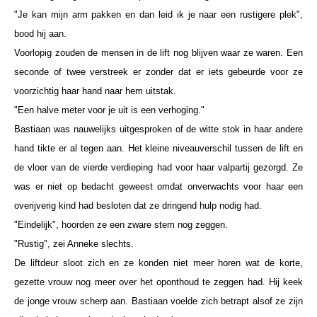
"Je kan mijn arm pakken en dan leid ik je naar een rustigere plek",
bood hij aan.
Voorlopig zouden de mensen in de lift nog blijven waar ze waren. Een
seconde of twee verstreek er zonder dat er iets gebeurde voor ze
voorzichtig haar hand naar hem uitstak.
"Een halve meter voor je uit is een verhoging."
Bastiaan was nauwelijks uitgesproken of de witte stok in haar andere
hand tikte er al tegen aan. Het kleine niveauverschil tussen de lift en
de vloer van de vierde verdieping had voor haar valpartij gezorgd. Ze
was er niet op bedacht geweest omdat onverwachts voor haar een
overijverig kind had besloten dat ze dringend hulp nodig had.
"Eindelijk", hoorden ze een zware stem nog zeggen.
"Rustig", zei Anneke slechts.
De liftdeur sloot zich en ze konden niet meer horen wat de korte,
gezette vrouw nog meer over het oponthoud te zeggen had. Hij keek
de jonge vrouw scherp aan. Bastiaan voelde zich betrapt alsof ze zijn