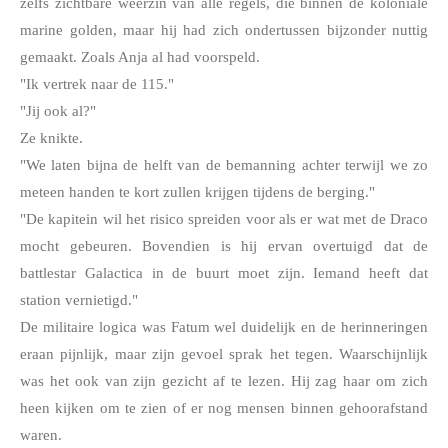
zelfs zichtbare weerzin van alle regels, die binnen de koloniale 
marine golden, maar hij had zich ondertussen bijzonder nuttig 
gemaakt. Zoals Anja al had voorspeld. 
"Ik vertrek naar de 115."
"Jij ook al?"
Ze knikte.
"We laten bijna de helft van de bemanning achter terwijl we zo 
meteen handen te kort zullen krijgen tijdens de berging."
"De kapitein wil het risico spreiden voor als er wat met de Draco 
mocht gebeuren. Bovendien is hij ervan overtuigd dat de 
battlestar Galactica in de buurt moet zijn. Iemand heeft dat 
station vernietigd."
De militaire logica was Fatum wel duidelijk en de herinneringen 
eraan pijnlijk, maar zijn gevoel sprak het tegen. Waarschijnlijk 
was het ook van zijn gezicht af te lezen. Hij zag haar om zich 
heen kijken om te zien of er nog mensen binnen gehoorafstand 
waren.