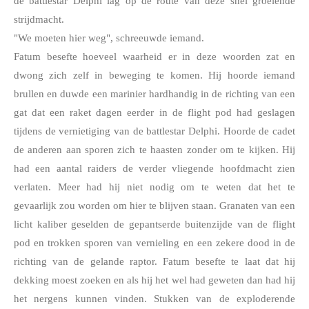
de battlestar Delphi lag op de route van deze snel groeiende 
strijdmacht.
"We moeten hier weg", schreeuwde iemand.
Fatum besefte hoeveel waarheid er in deze woorden zat en 
dwong zich zelf in beweging te komen. Hij hoorde iemand 
brullen en duwde een marinier hardhandig in de richting van een 
gat dat een raket dagen eerder in de flight pod had geslagen 
tijdens de vernietiging van de battlestar Delphi. Hoorde de cadet 
de anderen aan sporen zich te haasten zonder om te kijken. Hij 
had een aantal raiders de verder vliegende hoofdmacht zien 
verlaten. Meer had hij niet nodig om te weten dat het te 
gevaarlijk zou worden om hier te blijven staan. Granaten van een 
licht kaliber geselden de gepantserde buitenzijde van de flight 
pod en trokken sporen van vernieling en een zekere dood in de 
richting van de gelande raptor. Fatum besefte te laat dat hij 
dekking moest zoeken en als hij het wel had geweten dan had hij 
het nergens kunnen vinden. Stukken van de exploderende 