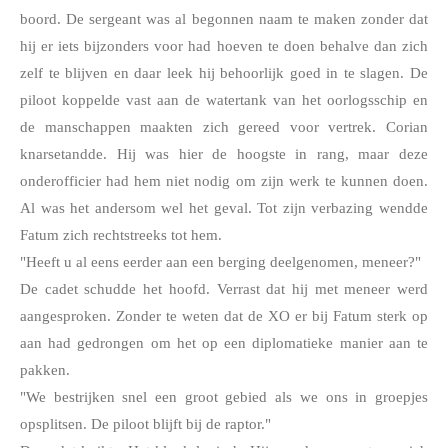
boord. De sergeant was al begonnen naam te maken zonder dat 
hij er iets bijzonders voor had hoeven te doen behalve dan zich 
zelf te blijven en daar leek hij behoorlijk goed in te slagen. De 
piloot koppelde vast aan de watertank van het oorlogsschip en 
de manschappen maakten zich gereed voor vertrek. Corian 
knarsetandde. Hij was hier de hoogste in rang, maar deze 
onderofficier had hem niet nodig om zijn werk te kunnen doen. 
Al was het andersom wel het geval. Tot zijn verbazing wendde 
Fatum zich rechtstreeks tot hem.
"Heeft u al eens eerder aan een berging deelgenomen, meneer?"
De cadet schudde het hoofd. Verrast dat hij met meneer werd 
aangesproken. Zonder te weten dat de XO er bij Fatum sterk op 
aan had gedrongen om het op een diplomatieke manier aan te 
pakken.
"We bestrijken snel een groot gebied als we ons in groepjes 
opsplitsen. De piloot blijft bij de raptor."