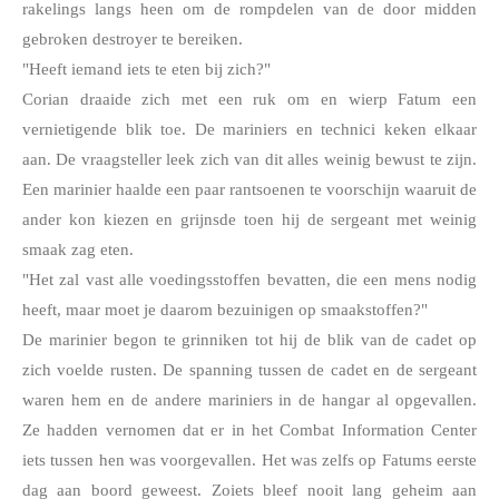
rakelings langs heen om de rompdelen van de door midden 
gebroken destroyer te bereiken.
"Heeft iemand iets te eten bij zich?"
Corian draaide zich met een ruk om en wierp Fatum een 
vernietigende blik toe. De mariniers en technici keken elkaar 
aan. De vraagsteller leek zich van dit alles weinig bewust te zijn. 
Een marinier haalde een paar rantsoenen te voorschijn waaruit de 
ander kon kiezen en grijnsde toen hij de sergeant met weinig 
smaak zag eten.
"Het zal vast alle voedingsstoffen bevatten, die een mens nodig 
heeft, maar moet je daarom bezuinigen op smaakstoffen?"
De marinier begon te grinniken tot hij de blik van de cadet op 
zich voelde rusten. De spanning tussen de cadet en de sergeant 
waren hem en de andere mariniers in de hangar al opgevallen. 
Ze hadden vernomen dat er in het Combat Information Center 
iets tussen hen was voorgevallen. Het was zelfs op Fatums eerste 
dag aan boord geweest. Zoiets bleef nooit lang geheim aan 