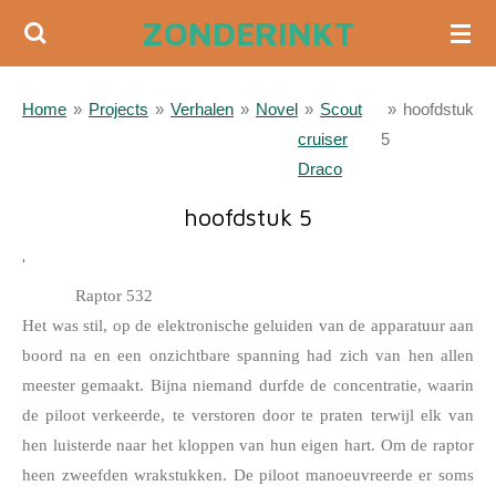
ZONDERINKT
Ga
direct
naar
Home
»
Projects
»
Verhalen
»
Novel
»
Scout
»
hoofdstuk
de
cruiser
5
hoofdinhoud
Draco
hoofdstuk 5
'
Raptor 532
Het was stil, op de elektronische geluiden van de apparatuur aan 
boord na en een onzichtbare spanning had zich van hen allen 
meester gemaakt. Bijna niemand durfde de concentratie, waarin 
de piloot verkeerde, te verstoren door te praten terwijl elk van 
hen luisterde naar het kloppen van hun eigen hart. Om de raptor 
heen zweefden wrakstukken. De piloot manoeuvreerde er soms 