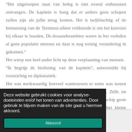
"Het uitgeroepen staat van beleg is niet overal enthousiast 
ontvangen. De kapitein is bang dat er anders geen schepen 
zullen zijn als jullie terug komen. Het is twijfelachtig of de 
bemanning van de Terminus alleen voldoende is om het konvooi 
bij elkaar te houden. De douanebeambten waren in het verleden 
al geen populaire mensen en daar is nog weinig verandering in 
gekomen."
Het wierp een heel ander licht op deze verplaatsing van mensen.
"Ik begrijp de beslissing van de kapitein", antwoordde hij 
voorzichtig en diplomatiek.
Het was merkwaardig hoeveel wantrouwen er soms was tussen 
de militairen en de burgers en ook bleef bestaan. Zelfs nu 
Deze website gebruikt cookies voor analyse-
iedereen op elkaar was aangewezen. Al waren er per schip grote 
doeleinden en/of het tonen van advertenties. Door
gebruik te blijven maken van de site gaat u hiermee
verschillen te constateren. De gezagvoerder van het kleine 
akkoord.
douaneschip leek wel blind gehoorzaam aan de militairen te zijn 
Akkoord
terwijl de kapiteins van de overige schepen er een eigen mening 
op na hielden over wat nu het beste was voor hen. 