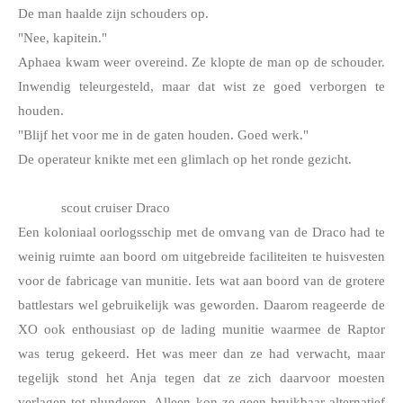
De man haalde zijn schouders op.
"Nee, kapitein."
Aphaea kwam weer overeind. Ze klopte de man op de schouder. 
Inwendig teleurgesteld, maar dat wist ze goed verborgen te 
houden.
"Blijf het voor me in de gaten houden. Goed werk."
De operateur knikte met een glimlach op het ronde gezicht.
scout cruiser Draco
Een koloniaal oorlogsschip met de omvang van de Draco had te 
weinig ruimte aan boord om uitgebreide faciliteiten te huisvesten 
voor de fabricage van munitie. Iets wat aan boord van de grotere 
battlestars wel gebruikelijk was geworden. Daarom reageerde de 
XO ook enthousiast op de lading munitie waarmee de Raptor 
was terug gekeerd. Het was meer dan ze had verwacht, maar 
tegelijk stond het Anja tegen dat ze zich daarvoor moesten 
verlagen tot plunderen. Alleen kon ze geen bruikbaar alternatief 