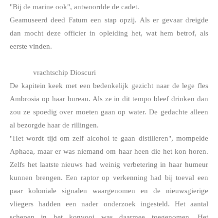
"Bij de marine ook", antwoordde de cadet.
Geamuseerd deed Fatum een stap opzij. Als er gevaar dreigde 
dan mocht deze officier in opleiding het, wat hem betrof, als 
eerste vinden. 
vrachtschip Dioscuri
De kapitein keek met een bedenkelijk gezicht naar de lege fles 
Ambrosia op haar bureau. Als ze in dit tempo bleef drinken dan 
zou ze spoedig over moeten gaan op water. De gedachte alleen 
al bezorgde haar de rillingen.
"Het wordt tijd om zelf alcohol te gaan distilleren", mompelde 
Aphaea, maar er was niemand om haar heen die het kon horen. 
Zelfs het laatste nieuws had weinig verbetering in haar humeur 
kunnen brengen. Een raptor op verkenning had bij toeval een 
paar koloniale signalen waargenomen en de nieuwsgierige 
vliegers hadden een nader onderzoek ingesteld. Het aantal 
schepen in het konvooi was daarmee toegenomen. Het 