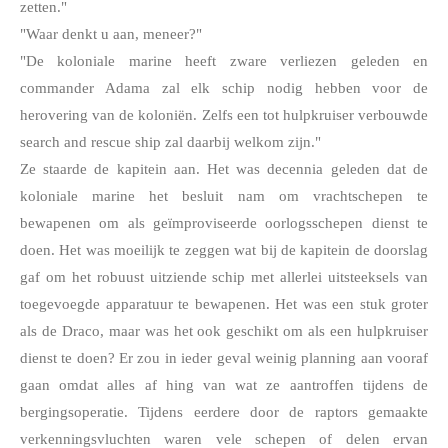
zetten."
"Waar denkt u aan, meneer?"
"De koloniale marine heeft zware verliezen geleden en 
commander Adama zal elk schip nodig hebben voor de 
herovering van de koloniën. Zelfs een tot hulpkruiser verbouwde 
search and rescue ship zal daarbij welkom zijn."
Ze staarde de kapitein aan. Het was decennia geleden dat de 
koloniale marine het besluit nam om vrachtschepen te 
bewapenen om als geïmproviseerde oorlogsschepen dienst te 
doen. Het was moeilijk te zeggen wat bij de kapitein de doorslag 
gaf om het robuust uitziende schip met allerlei uitsteeksels van 
toegevoegde apparatuur te bewapenen. Het was een stuk groter 
als de Draco, maar was het ook geschikt om als een hulpkruiser 
dienst te doen? Er zou in ieder geval weinig planning aan vooraf 
gaan omdat alles af hing van wat ze aantroffen tijdens de 
bergingsoperatie. Tijdens eerdere door de raptors gemaakte 
verkenningsvluchten waren vele schepen of delen ervan 