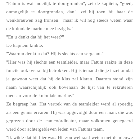
"Fatum is wat moeilijk te doorgronden", zei de kapitein, "goed, 
onmogelijk te doorgronden, dan", zei hij toen hij haar de 
wenkbrauwen zag fronsen, "maar ik wil nog steeds weten waar 
de koloniale marine mee bezig is."
"En u denkt dat hij het weet?"
De kapitein knikte.
"Waarom denkt u dat? Hij is slechts een sergeant."
"Hier was hij slechts een teamleider, maar Fatum raakte in deze 
functie ook overal bij betrokken. Hij is iemand die je inzet omdat 
je gewoon weet dat hij de klus zal klaren. Daarom stond zijn 
naam waarschijnlijk ook bovenaan de lijst van te rekruteren 
mensen voor de koloniale marine."
Ze begreep het. Het vertrek van de teamleider werd al spoedig 
als een gemis ervaren. Hij was opgevolgd door een man, die was 
geprezen door de teamcoördinator, maar volkomen genegeerd 
werd door achtergebleven leden van Fatums team. 
"Ik wilde dat hij hier was. Hij zou wel raad weten met de nieuwe 