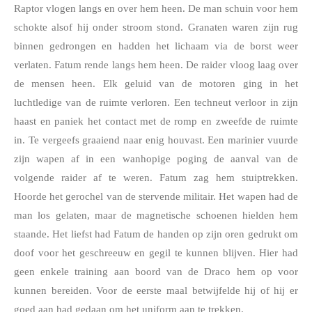
Raptor vlogen langs en over hem heen. De man schuin voor hem 
schokte alsof hij onder stroom stond. Granaten waren zijn rug 
binnen gedrongen en hadden het lichaam via de borst weer 
verlaten. Fatum rende langs hem heen. De raider vloog laag over 
de mensen heen. Elk geluid van de motoren ging in het 
luchtledige van de ruimte verloren. Een techneut verloor in zijn 
haast en paniek het contact met de romp en zweefde de ruimte 
in. Te vergeefs graaiend naar enig houvast. Een marinier vuurde 
zijn wapen af in een wanhopige poging de aanval van de 
volgende raider af te weren. Fatum zag hem stuiptrekken. 
Hoorde het gerochel van de stervende militair. Het wapen had de 
man los gelaten, maar de magnetische schoenen hielden hem 
staande. Het liefst had Fatum de handen op zijn oren gedrukt om 
doof voor het geschreeuw en gegil te kunnen blijven. Hier had 
geen enkele training aan boord van de Draco hem op voor 
kunnen bereiden. Voor de eerste maal betwijfelde hij of hij er 
goed aan had gedaan om het uniform aan te trekken.