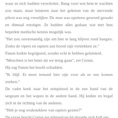
waar ze zich hadden verscholen. Bang voor wat hem te wachten 
zou staan, maar luisteren naar het gekreun van de stervende 
piloot was nog vreselijker. De man was opnieuw gewond geraakt 
en ditmaal ernstiger. Ze hadden alles gedaan wat met hun 
beperkte medische kennis mogelijk was. 
"Het zou onverstandig zijn om hier te lang blijven rond hangen. 
Zodra de vipers en raptors aan boord zijn vertrekken ze."
Fatum knikte begrijpend, zonder echt te hebben geluisterd. 
"Misschien is het beter als we terug gaan", zei Corian.
Hij zag Fatum het hoofd schudden. 
"Ik blijf. Er moet iemand hier zijn voor als ze ons komen 
zoeken."
De cadet keek naar het seinpistool in de ene hand van de 
sergeant en het wapen in de andere hand. Hij knikte en begaf 
zich in de richting van de anderen. 
"Heb je nog wrakstukken van raptors gezien?"
De vraag bracht Corian tot stilstand en hij draaide zich half om. 