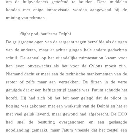
om de hulpverleners geoefend te houden. Deze middelen 
konden met enige improvisatie worden aangewend bij de 
training van rekruten. 
flight pod, battlestar Delphi
De grijsgroene ogen van de sergeant zagen hetzelfde als de ogen 
van de anderen, maar er achter gingen hele andere gedachten 
schuil. De aanval op het vijandelijke ruimtestation kwam voor 
hen even onverwachts als het voor de Cylons moest zijn. 
Niemand dacht er meer aan de technische mankementen van de 
raptor of zelfs maar aan vertrekken. De flitsen in de verte 
getuigde dat er een heftige strijd gaande was. Fatum schudde het 
hoofd. Hij had zich bij het feit neer gelegd dat de piloot in 
botsing was gekomen met een wrakstuk van de Delphi en het er 
met veel geluk levend, maar gewond had afgebracht. De ECO 
had snel de besturing overgenomen en een geslaagde 
noodlanding gemaakt, maar Fatum vreesde dat het toestel een 