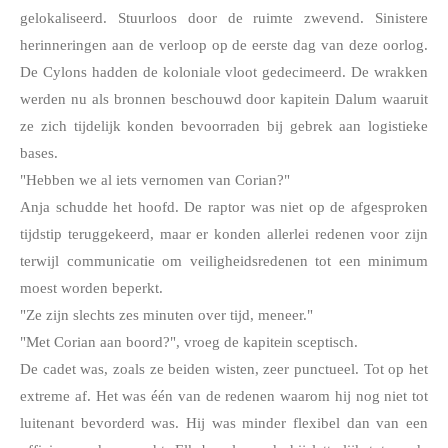
gelokaliseerd. Stuurloos door de ruimte zwevend. Sinistere 
herinneringen aan de verloop op de eerste dag van deze oorlog. 
De Cylons hadden de koloniale vloot gedecimeerd. De wrakken 
werden nu als bronnen beschouwd door kapitein Dalum waaruit 
ze zich tijdelijk konden bevoorraden bij gebrek aan logistieke 
bases.
"Hebben we al iets vernomen van Corian?"
Anja schudde het hoofd. De raptor was niet op de afgesproken 
tijdstip teruggekeerd, maar er konden allerlei redenen voor zijn 
terwijl communicatie om veiligheidsredenen tot een minimum 
moest worden beperkt.
"Ze zijn slechts zes minuten over tijd, meneer." 
"Met Corian aan boord?", vroeg de kapitein sceptisch. 
De cadet was, zoals ze beiden wisten, zeer punctueel. Tot op het 
extreme af. Het was één van de redenen waarom hij nog niet tot 
luitenant bevorderd was. Hij was minder flexibel dan van een 