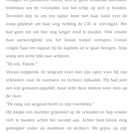
bedenken om de voorraden van het schip op peil te houden. 
Tevreden liep ze om een raptor heen met haar hand over de 
romp glijdend om haar weg richting de CIC te vervolgen. Het 
had geen zin om hier nog langer rond te dwalen. Ook zonder 
haar aanwezigheid zou het lossen soepel verlopen. Corian 
volgde haar om rapport bij de kapitein uit te gaan brengen. Anja 
wierp een korte blik naar achteren.
"Jij ook, Fatum."
Verrast knipperde de sergeant even met zijn ogen voor hij zijn 
schouders naar de mariniers en technici ophaalde. Hij had juist 
een kist granaten opgetild, maar zette deze meteen weer neer op 
de vloer.
"De rang van sergeant heeft zo zijn voordelen."
Hij klopte een marinier grijnzend op de schouder en liep zonder 
zich te haasten achter het tweetal aan. Achter hem klonk enig 
gemopper onder de mariniers en technici. De grijns op zijn 