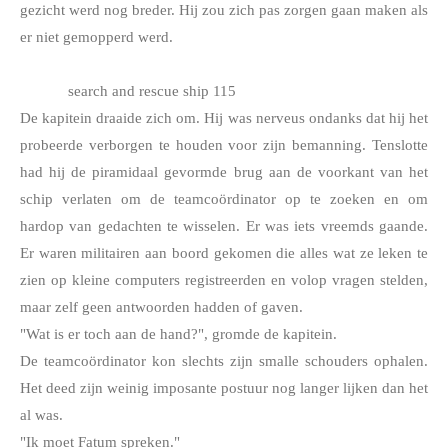
gezicht werd nog breder. Hij zou zich pas zorgen gaan maken als 
er niet gemopperd werd.
search and rescue ship 115
De kapitein draaide zich om. Hij was nerveus ondanks dat hij het 
probeerde verborgen te houden voor zijn bemanning. Tenslotte 
had hij de piramidaal gevormde brug aan de voorkant van het 
schip verlaten om de teamcoördinator op te zoeken en om 
hardop van gedachten te wisselen. Er was iets vreemds gaande. 
Er waren militairen aan boord gekomen die alles wat ze leken te 
zien op kleine computers registreerden en volop vragen stelden, 
maar zelf geen antwoorden hadden of gaven.
"Wat is er toch aan de hand?", gromde de kapitein.
De teamcoördinator kon slechts zijn smalle schouders ophalen. 
Het deed zijn weinig imposante postuur nog langer lijken dan het 
al was.
"Ik moet Fatum spreken."