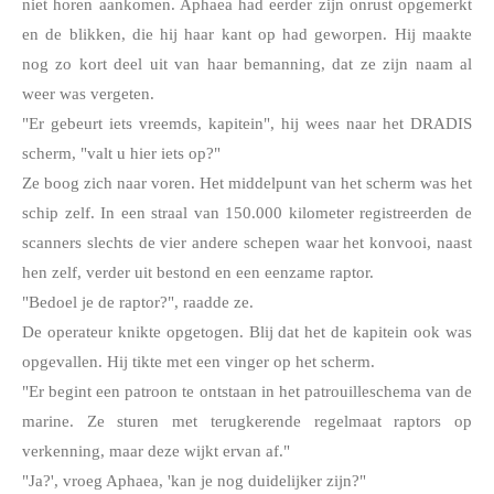
niet horen aankomen. Aphaea had eerder zijn onrust opgemerkt 
en de blikken, die hij haar kant op had geworpen. Hij maakte 
nog zo kort deel uit van haar bemanning, dat ze zijn naam al 
weer was vergeten.
"Er gebeurt iets vreemds, kapitein", hij wees naar het DRADIS 
scherm, "valt u hier iets op?"
Ze boog zich naar voren. Het middelpunt van het scherm was het 
schip zelf. In een straal van 150.000 kilometer registreerden de 
scanners slechts de vier andere schepen waar het konvooi, naast 
hen zelf, verder uit bestond en een eenzame raptor.
"Bedoel je de raptor?", raadde ze.
De operateur knikte opgetogen. Blij dat het de kapitein ook was 
opgevallen. Hij tikte met een vinger op het scherm.
"Er begint een patroon te ontstaan in het patrouilleschema van de 
marine. Ze sturen met terugkerende regelmaat raptors op 
verkenning, maar deze wijkt ervan af."
"Ja?', vroeg Aphaea, 'kan je nog duidelijker zijn?"