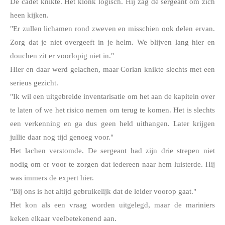
De cadet knikte. Het klonk logisch. Hij zag de sergeant om zich 
heen kijken.
"Er zullen lichamen rond zweven en misschien ook delen ervan. 
Zorg dat je niet overgeeft in je helm. We blijven lang hier en 
douchen zit er voorlopig niet in."
Hier en daar werd gelachen, maar Corian knikte slechts met een 
serieus gezicht.
"Ik wil een uitgebreide inventarisatie om het aan de kapitein over 
te laten of we het risico nemen om terug te komen. Het is slechts 
een verkenning en ga dus geen held uithangen. Later krijgen 
jullie daar nog tijd genoeg voor."
Het lachen verstomde. De sergeant had zijn drie strepen niet 
nodig om er voor te zorgen dat iedereen naar hem luisterde. Hij 
was immers de expert hier. 
"Bij ons is het altijd gebruikelijk dat de leider voorop gaat."
Het kon als een vraag worden uitgelegd, maar de mariniers 
keken elkaar veelbetekenend aan.