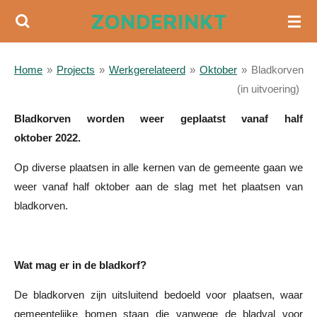
ZONDERINKT
Ga
direct
naar
Home
»
Projects
»
Werkgerelateerd
»
Oktober
»
Bladkorven
de
(in uitvoering)
hoofdinhoud
Bladkorven worden weer geplaatst vanaf half
oktober 2022.
Op diverse plaatsen in alle kernen van de gemeente gaan we
weer vanaf half oktober aan de slag met het plaatsen van
bladkorven.
Wat mag er in de bladkorf?
De bladkorven zijn uitsluitend bedoeld voor plaatsen, waar
gemeentelijke bomen staan die vanwege de bladval voor