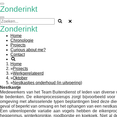
Ga
Zonderinkt
direct
naar
de
hoofdinhoud
Zonderinkt
Home
Chronologie
Projects
Curious about me?
Contact
Home
»
Projects
»
Werkgerelateerd
»
Oktober
»
Nestkastjes onderhoud (in uitvoering)
Nestkastje
Medewerkers van het Team Buitendienst of leden van diverse ve
te bedenken. De eikenprocessierups zorgt bijvoorbeeld voor
omgeving met afwisselende typen beplantingen bied deze diere
geval of beperkt van omvang en het ophangen van een nestkast
Een uiteenlopende variatie aan vogels hebben de eikenproc
heggenmus, winterkoninkje, roodborstje en koekoek. Niet al d