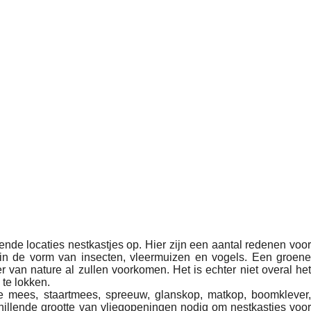
de locaties nestkastjes op. Hier zijn een aantal redenen voor
 in de vorm van insecten, vleermuizen en vogels. Een groene
van nature al zullen voorkomen. Het is echter niet overal het
 te lokken.
 mees, staartmees, spreeuw, glanskop, matkop, boomklever,
illende grootte van vliegopeningen nodig om nestkastjes voor