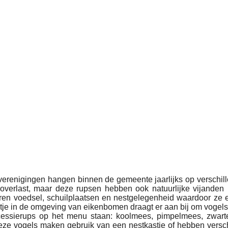
renigingen hangen binnen de gemeente jaarlijks op verschillen
 overlast, maar deze rupsen hebben ook natuurlijke vijanden
n voedsel, schuilplaatsen en nestgelegenheid waardoor ze er 
je in de omgeving van eikenbomen draagt er aan bij om vogels
essierups op het menu staan: koolmees, pimpelmees, zwarte
eze vogels maken gebruik van een nestkastje of hebben versch