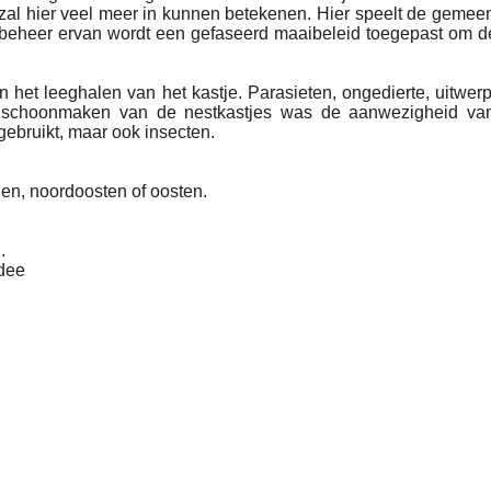
zal hier veel meer in kunnen betekenen. Hier speelt de gemee
 beheer ervan wordt een gefaseerd maaibeleid toegepast om de
et leeghalen van het kastje. Parasieten, ongedierte, uitwerp
et schoonmaken van de nestkastjes was de aanwezigheid va
gebruikt, maar ook insecten.
den, noordoosten of oosten.
..
idee