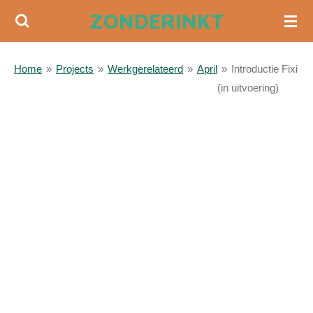
ZONDERINKT
Ga
direct
naar
Home
»
Projects
»
Werkgerelateerd
»
April
»
Introductie Fixi
de
(in uitvoering)
hoofdinhoud