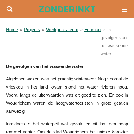
ZONDERINKT
Ga
direct
naar
Home
»
Projects
»
Werkgerelateerd
»
Februari
»
De
de
gevolgen van
hoofdinhoud
het wassende
water
De gevolgen van het wassende water
Afgelopen weken was het prachtig winterweer. Nog voordat de
vrieskou in het land kwam stond het water rivieren hoog.
Vooral langs de uiterwaarden was dit goed te zien. En ook in
Woudrichem waren de hoogwatertoeristen in grote getalen
aanwezig.
Inmiddels is het waterpeil wat gezakt en dit laat een hoop
rommel achter. Om de stad Woudrichem het unieke karakter