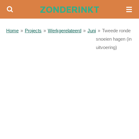
ZONDERINKT
Ga
direct
naar
Home
»
Projects
»
Werkgerelateerd
»
Juni
»
Tweede ronde
de
snoeien hagen (in
hoofdinhoud
uitvoering)