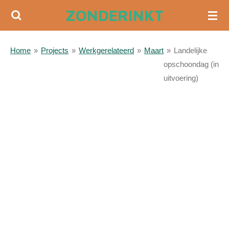
ZONDERINKT
Ga
direct
naar
Home
»
Projects
»
Werkgerelateerd
»
Maart
»
Landelijke
de
opschoondag (in
hoofdinhoud
uitvoering)