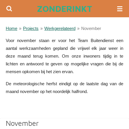
ZONDERINKT
Ga
direct
naar
Home
»
Projects
»
Werkgerelateerd
»
November
de
hoofdinhoud
Voor november staan er voor het Team Buitendienst een
aantal werkzaamheden gepland die vrijwel elk jaar weer in
deze maand terug komen. Om onze inwoners tijdig in te
lichten en antwoord te geven op mogelijke vragen die bij de
mensen opkomen bij het zien ervan.
De meteorologische herfst eindigt op de laatste dag van de
maand november op het noordelijk halfrond.
November