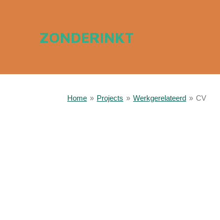
Ga
direct
ZONDERINKT
naar
de
hoofdinhoud
Home
»
Projects
»
Werkgerelateerd
»
CV